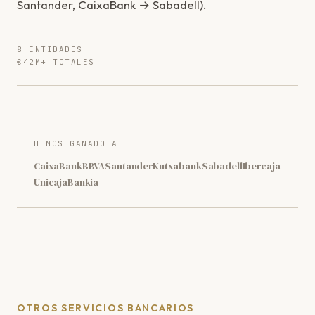
Santander, CaixaBank → Sabadell).
8 ENTIDADES
€42M+ TOTALES
HEMOS GANADO A
CaixaBank
BBVA
Santander
Kutxabank
Sabadell
Ibercaja
Unicaja
Bankia
OTROS SERVICIOS BANCARIOS