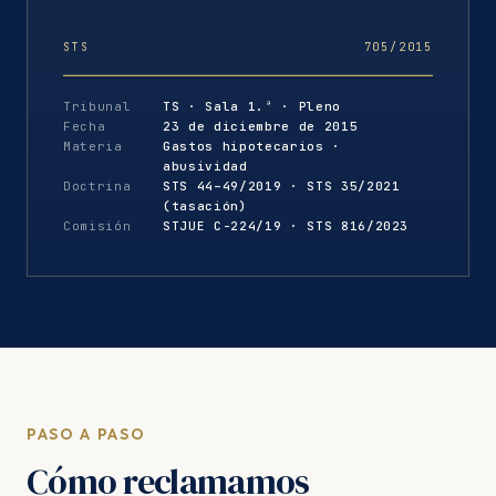
STS
705/2015
Tribunal
TS · Sala 1.ª · Pleno
Fecha
23 de diciembre de 2015
Materia
Gastos hipotecarios ·
abusividad
Doctrina
STS 44–49/2019 · STS 35/2021
(tasación)
Comisión
STJUE C-224/19 · STS 816/2023
PASO A PASO
Cómo reclamamos