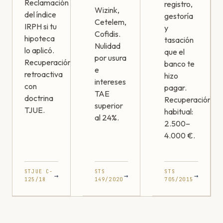
Reclamación
registro,
Wizink,
del índice
gestoría
Cetelem,
IRPH si tu
y
Cofidis.
hipoteca
tasación
Nulidad
lo aplicó.
que el
por usura
Recuperación
banco te
e
retroactiva
hizo
intereses
con
pagar.
TAE
doctrina
Recuperación
superior
TJUE.
habitual:
al 24%.
2.500–
4.000 €.
STJUE C-
STS
STS
→
→
→
125/18
149/2020
705/2015