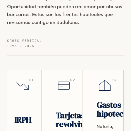
Oportunidad también pueden reclamar por abusos
bancarios. Estos son los frentes habituales que
revisamos contigo en Badalona.
CROSS-VERTICAL
1993 → 2026
01
02
03
Gastos
hipotecar
Tarjetas
IRPH
revolving
Notaría,