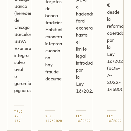
tarjetas
€
Banco
o
de
desde
(heredera
hacienda
banca
la
de
foral,
tradicional.
reforma
Unicaja
exonerables
Habitualmente
operada
Barcelona),
hasta
exonerables
por
BBVA.
el
íntegramente
la
Exoneración
límite
cuando
Ley
íntegra
legal
no
16/2022
salvo
introducido
hay
(BOE-
aval
por
fraude
A-
o
la
documentado.
2022-
garantía
Ley
14580).
pignorada.
16/2022.
TRLC
ART.
STS
LEY
LEY
489
149/2020
16/2022
16/2022