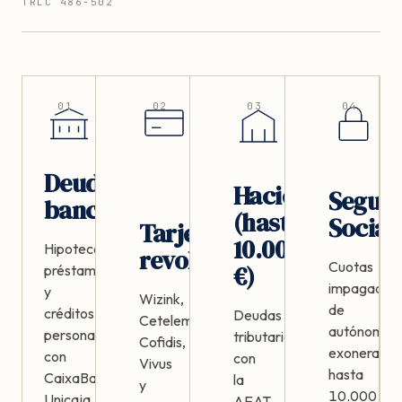
TRLC 486-502
01
02
03
04
Deudas
Hacienda
Segur
bancarias
(hasta
Social
Tarjetas
10.000
Hipotecas,
revolving
Cuotas
€)
préstamos
impagadas
y
Wizink,
de
créditos
Deudas
Cetelem,
autónomos,
personales
tributarias
Cofidis,
exonerable
con
con
Vivus
hasta
CaixaBank,
la
y
10.000
Unicaja
AEAT