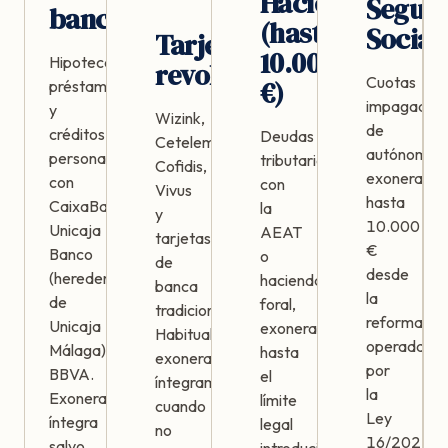
Hacienda
Segur
bancarias
(hasta
Social
Tarjetas
10.000
Hipotecas,
revolving
Cuotas
€)
préstamos
impagadas
y
Wizink,
de
créditos
Deudas
Cetelem,
autónomos,
personales
tributarias
Cofidis,
exonerable
con
con
Vivus
hasta
CaixaBank,
la
y
10.000
Unicaja
AEAT
tarjetas
€
Banco
o
de
desde
(heredera
hacienda
banca
la
de
foral,
tradicional.
reforma
Unicaja
exonerables
Habitualmente
operada
Málaga),
hasta
exonerables
por
BBVA.
el
íntegramente
la
Exoneración
límite
cuando
Ley
íntegra
legal
no
16/2022
salvo