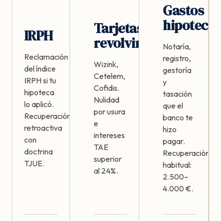
Gastos
hipotecar
Tarjetas
IRPH
revolving
Notaría,
Reclamación
registro,
Wizink,
del índice
gestoría
Cetelem,
IRPH si tu
y
Cofidis.
hipoteca
tasación
Nulidad
lo aplicó.
que el
por usura
Recuperación
banco te
e
retroactiva
hizo
intereses
con
pagar.
TAE
doctrina
Recuperación
superior
TJUE.
habitual:
al 24%.
2.500–
4.000 €.