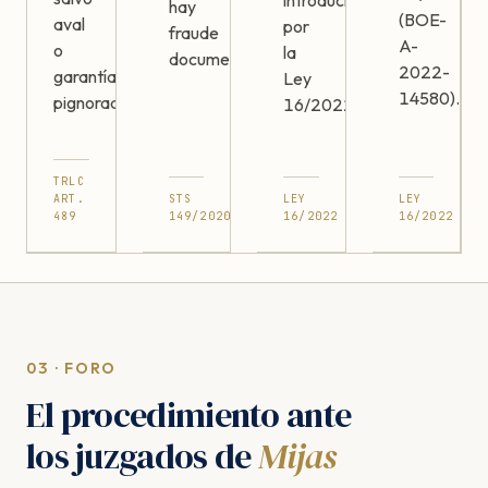
introducido
hay
(BOE-
aval
por
fraude
A-
o
la
documentado.
2022-
garantía
Ley
14580).
pignorada.
16/2022.
TRLC
ART.
STS
LEY
LEY
489
149/2020
16/2022
16/2022
03 · FORO
El procedimiento ante
los juzgados de
Mijas