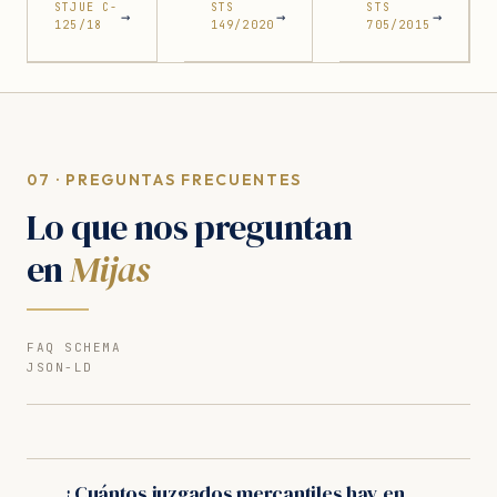
STJUE C-
STS
STS
→
→
→
125/18
149/2020
705/2015
07 · PREGUNTAS FRECUENTES
Lo que nos preguntan
en
Mijas
FAQ SCHEMA
JSON-LD
¿Cuántos juzgados mercantiles hay en