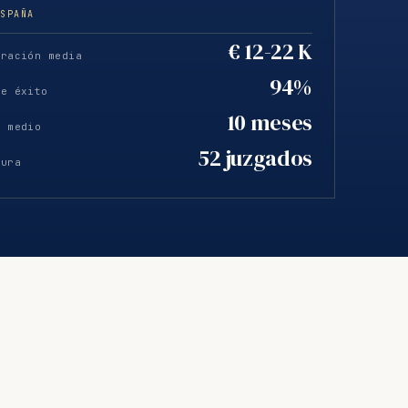
ESPAÑA
€ 12-22 K
eración media
94%
de éxito
10 meses
o medio
52 juzgados
tura