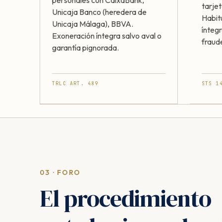
personales con CaixaBank,
tarjet
Unicaja Banco (heredera de
Habit
Unicaja Málaga), BBVA.
ínteg
Exoneración íntegra salvo aval o
fraud
garantía pignorada.
TRLC ART. 489
STS 1
03 · FORO
El procedimiento