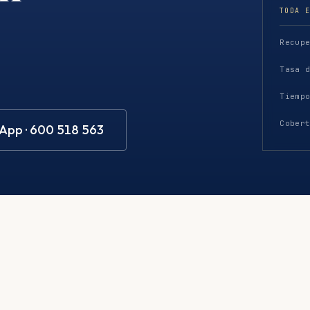
TODA 
Recup
Tasa 
Tiemp
Cober
pp · 600 518 563