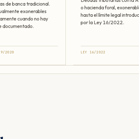
Deudas tributarias con la
as de banca tradicional.
o hacienda foral, exonerab
ualmente exonerables
hasta el límite legal introdu
ramente cuando no hay
por la Ley 16/2022.
e documentado.
49/2020
LEY 16/2022