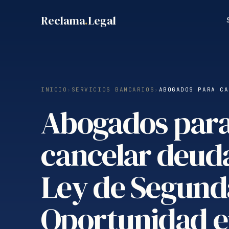
Saltar
Reclama
.
Legal
al
contenido
INICIO
›
SERVICIOS BANCARIOS
›
ABOGADOS PARA CA
Abogados par
cancelar deud
Ley de Segund
Oportunidad 