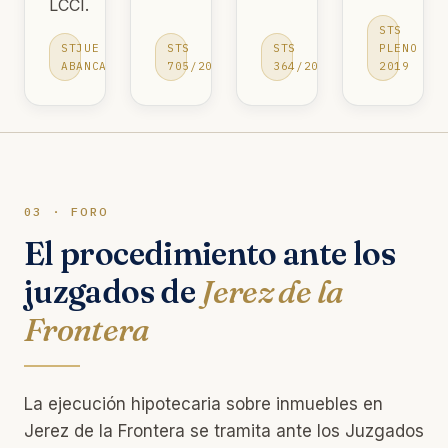
LCCI.
STS
STJUE
STS
STS
PLENO
ABANCA
705/2015
364/2016
2019
03 · FORO
El procedimiento ante los
juzgados de
Jerez de la
Frontera
La ejecución hipotecaria sobre inmuebles en
Jerez de la Frontera se tramita ante los Juzgados