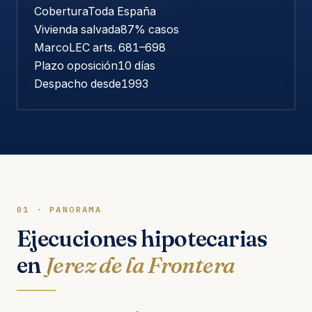
Cobertura
Toda España
Vivienda salvada
87% casos
Marco
LEC arts. 681–698
Plazo oposición
10 días
Despacho desde
1993
01 · PANORAMA
Ejecuciones hipotecarias
en
Jerez de la Frontera