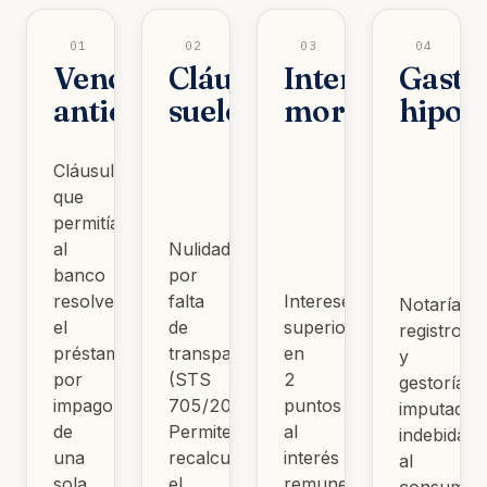
01
02
03
04
Vencimiento
Cláusula
Intereses
Gasto
anticipado
suelo
moratorios
hipot
Cláusula
que
permitía
al
Nulidad
banco
por
resolver
falta
Intereses
Notaría,
el
de
superiores
registro
préstamo
transparencia
en
y
por
(STS
2
gestoría
impago
705/2015).
puntos
imputados
de
Permite
al
indebidam
una
recalcular
interés
al
sola
el
remuneratorio