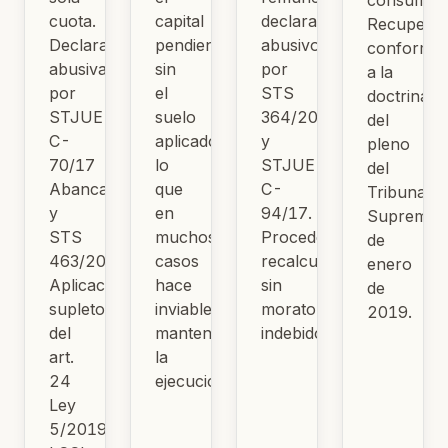
consumido
cuota.
capital
declarados
Recuperab
Declarada
pendiente
abusivos
conforme
abusiva
sin
por
a la
por
el
STS
doctrina
STJUE
suelo
364/2016
del
C-
aplicado,
y
pleno
70/17
lo
STJUE
del
Abanca
que
C-
Tribunal
y
en
94/17.
Supremo
STS
muchos
Procede
de
463/2019.
casos
recalcular
enero
Aplicación
hace
sin
de
supletoria
inviable
moratorios
2019.
del
mantener
indebidos.
art.
la
24
ejecución.
Ley
5/2019