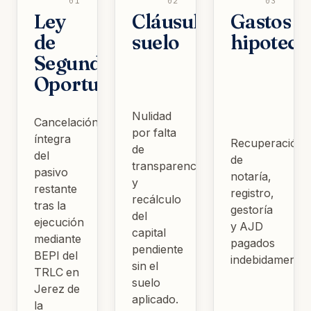
01
02
03
Ley
Cláusula
Gastos
de
suelo
hipoteca
Segunda
Oportunidad
Nulidad
Cancelación
por falta
íntegra
Recuperación
de
del
de
transparencia
pasivo
notaría,
y
restante
registro,
recálculo
tras la
gestoría
del
ejecución
y AJD
capital
mediante
pagados
pendiente
BEPI del
indebidamente.
sin el
TRLC en
suelo
Jerez de
aplicado.
la