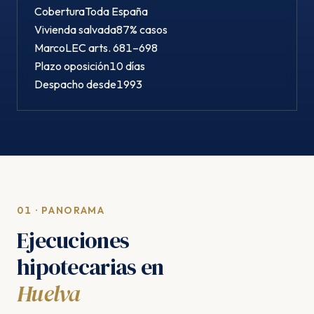
Cobertura
Toda España
Vivienda salvada
87% casos
Marco
LEC arts. 681–698
Plazo oposición
10 días
Despacho desde
1993
01 · PANORAMA
Ejecuciones
hipotecarias en
Huelva