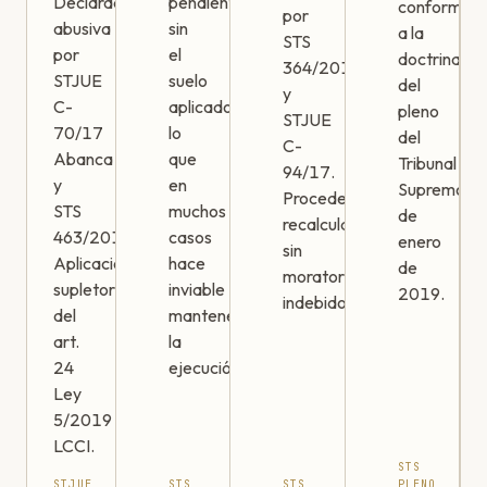
Declarada
pendiente
conforme
por
abusiva
sin
a la
STS
por
el
doctrina
364/2016
STJUE
suelo
del
y
C-
aplicado,
pleno
STJUE
70/17
lo
del
C-
Abanca
que
Tribunal
94/17.
y
en
Supremo
Procede
STS
muchos
de
recalcular
463/2019.
casos
enero
sin
Aplicación
hace
de
moratorios
supletoria
inviable
2019.
indebidos.
del
mantener
art.
la
24
ejecución.
Ley
5/2019
LCCI.
STS
STJUE
STS
STS
PLENO