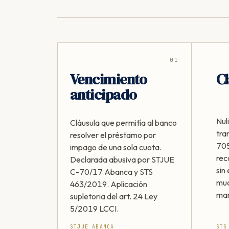
01
Vencimiento
Cl
anticipado
Nul
Cláusula que permitía al banco
tra
resolver el préstamo por
705
impago de una sola cuota.
rec
Declarada abusiva por STJUE
sin 
C-70/17 Abanca y STS
muc
463/2019. Aplicación
man
supletoria del art. 24 Ley
5/2019 LCCI.
STJUE ABANCA
STS