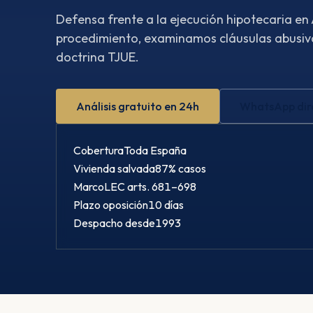
Defensa frente a la ejecución hipotecaria en
procedimiento, examinamos cláusulas abusiva
doctrina TJUE.
Análisis gratuito en 24h
WhatsApp dir
Cobertura
Toda España
Vivienda salvada
87% casos
Marco
LEC arts. 681–698
Plazo oposición
10 días
Despacho desde
1993