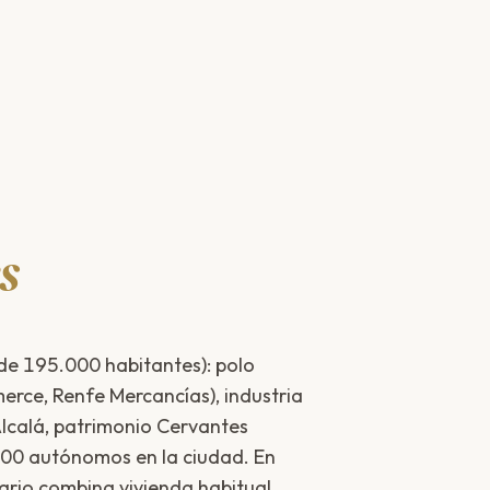
s
de 195.000 habitantes): polo
rce, Renfe Mercancías), industria
Alcalá, patrimonio Cervantes
000 autónomos en la ciudad. En
ario combina vivienda habitual