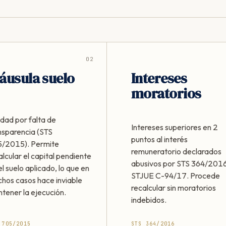
02
áusula suelo
Intereses
moratorios
idad por falta de
Intereses superiores en 2
nsparencia (STS
puntos al interés
/2015). Permite
remuneratorio declarados
alcular el capital pendiente
abusivos por STS 364/2016
el suelo aplicado, lo que en
STJUE C-94/17. Procede
hos casos hace inviable
recalcular sin moratorios
tener la ejecución.
indebidos.
 705/2015
STS 364/2016