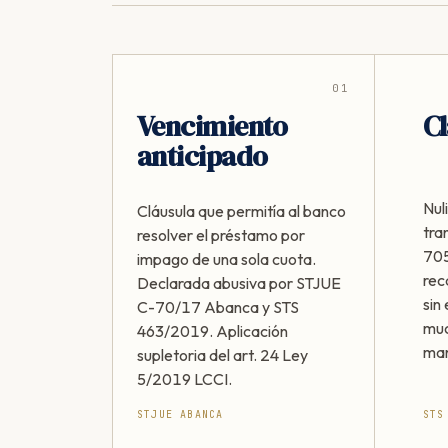
01
Vencimiento
Cl
anticipado
Nul
Cláusula que permitía al banco
tra
resolver el préstamo por
705
impago de una sola cuota.
rec
Declarada abusiva por STJUE
sin 
C-70/17 Abanca y STS
muc
463/2019. Aplicación
man
supletoria del art. 24 Ley
5/2019 LCCI.
STJUE ABANCA
STS