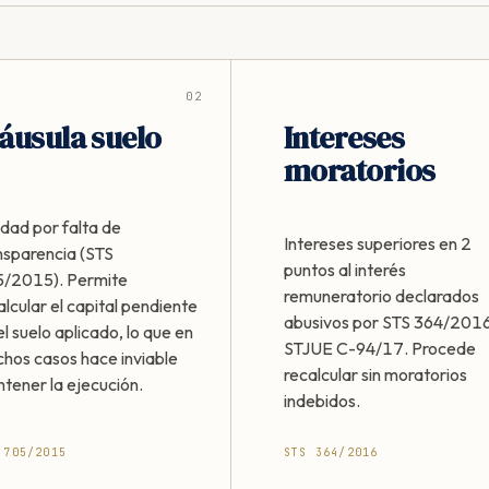
02
áusula suelo
Intereses
moratorios
idad por falta de
Intereses superiores en 2
nsparencia (STS
puntos al interés
/2015). Permite
remuneratorio declarados
alcular el capital pendiente
abusivos por STS 364/2016
el suelo aplicado, lo que en
STJUE C-94/17. Procede
hos casos hace inviable
recalcular sin moratorios
tener la ejecución.
indebidos.
 705/2015
STS 364/2016