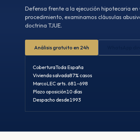
Defensa frente a la ejecución hipotecaria e
procedimiento, examinamos cláusulas abusiva
doctrina TJUE.
Análisis gratuito en 24h
WhatsApp dir
Cobertura
Toda España
Vivienda salvada
87% casos
Marco
LEC arts. 681–698
Plazo oposición
10 días
Despacho desde
1993