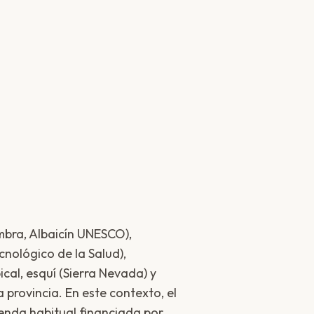
mbra, Albaicín UNESCO),
nológico de la Salud),
cal, esquí (Sierra Nevada) y
provincia. En este contexto, el
enda habitual financiada por