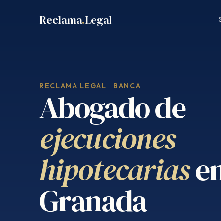
Saltar
Reclama
.
Legal
al
contenido
RECLAMA LEGAL · BANCA
Abogado de
ejecuciones
hipotecarias
e
Granada