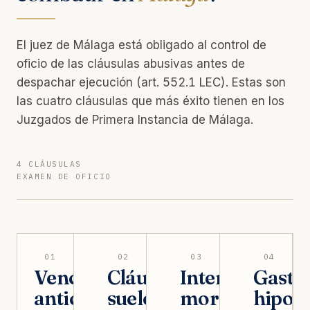
El juez de Málaga está obligado al control de
oficio de las cláusulas abusivas antes de
despachar ejecución (art. 552.1 LEC). Estas son
las cuatro cláusulas que más éxito tienen en los
Juzgados de Primera Instancia de Málaga.
4 CLÁUSULAS
EXAMEN DE OFICIO
01
02
03
04
Vencimiento
Cláusula
Intereses
Gasto
anticipado
suelo
moratorios
hipote