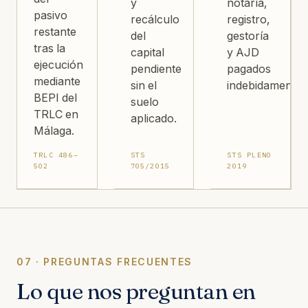
y
notaría,
pasivo
recálculo
registro,
restante
del
gestoría
tras la
capital
y AJD
ejecución
pendiente
pagados
mediante
sin el
indebidamente.
BEPI del
suelo
TRLC en
aplicado.
Málaga.
TRLC 486–
STS
STS PLENO
502
705/2015
2019
07 · PREGUNTAS FRECUENTES
Lo que nos preguntan en