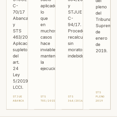
del
C-
aplicado,
y
pleno
70/17
lo
STJUE
del
Abanca
que
C-
Tribunal
y
en
94/17.
Supremo
STS
muchos
Procede
de
463/2019.
casos
recalcular
enero
Aplicación
hace
sin
de
supletoria
inviable
moratorios
2019.
del
mantener
indebidos.
art.
la
24
ejecución.
Ley
5/2019
LCCI.
STS
STJUE
STS
STS
PLENO
ABANCA
705/2015
364/2016
2019