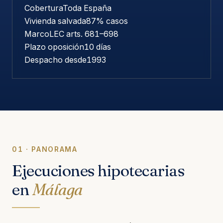
Cobertura
Toda España
Vivienda salvada
87% casos
Marco
LEC arts. 681–698
Plazo oposición
10 días
Despacho desde
1993
01 · PANORAMA
Ejecuciones hipotecarias
en
Málaga