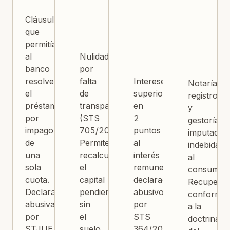
Cláusula
que
permitía
al
Nulidad
banco
por
resolver
falta
Intereses
Notaría,
el
de
superiores
registro
préstamo
transparencia
en
y
por
(STS
2
gestoría
impago
705/2015).
puntos
imputados
de
Permite
al
indebidam
una
recalcular
interés
al
sola
el
remuneratorio
consumido
cuota.
capital
declarados
Recuperab
Declarada
pendiente
abusivos
conforme
abusiva
sin
por
a la
por
el
STS
doctrina
STJUE
suelo
364/2016