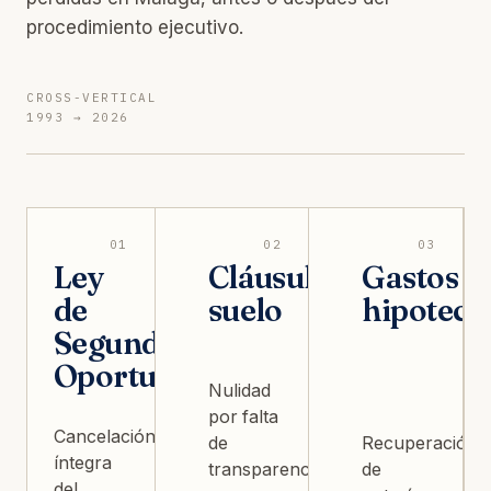
procedimiento ejecutivo.
CROSS-VERTICAL
1993 → 2026
01
02
03
Ley
Cláusula
Gastos
de
suelo
hipoteca
Segunda
Oportunidad
Nulidad
por falta
Cancelación
de
Recuperación
íntegra
transparencia
de
del