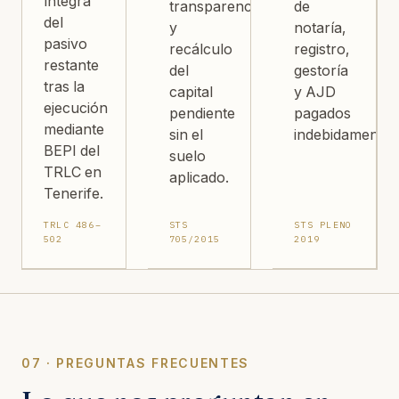
íntegra
transparencia
de
del
y
notaría,
pasivo
recálculo
registro,
restante
del
gestoría
tras la
capital
y AJD
ejecución
pendiente
pagados
mediante
sin el
indebidamente.
BEPI del
suelo
TRLC en
aplicado.
Tenerife.
TRLC 486–
STS
STS PLENO
502
705/2015
2019
07 · PREGUNTAS FRECUENTES