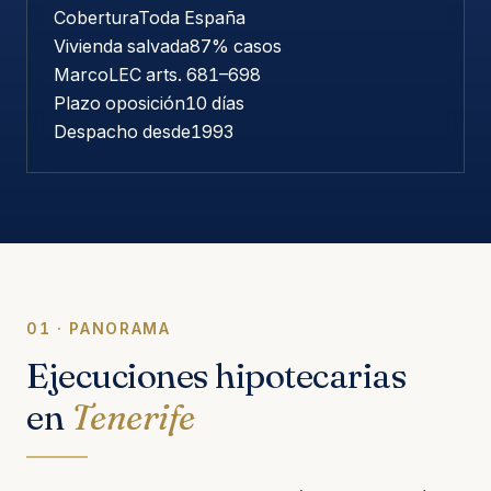
Cobertura
Toda España
Vivienda salvada
87% casos
Marco
LEC arts. 681–698
Plazo oposición
10 días
Despacho desde
1993
01 · PANORAMA
Ejecuciones hipotecarias
en
Tenerife