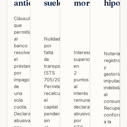
anticipado
suelo
moratorios
hipote
Cláusula
que
permitía
al
Nulidad
banco
por
resolver
falta
Intereses
Notaría,
el
de
superiores
registro
préstamo
transparencia
en
y
por
(STS
2
gestoría
impago
705/2015).
puntos
imputados
de
Permite
al
indebidam
una
recalcular
interés
al
sola
el
remuneratorio
consumido
cuota.
capital
declarados
Recuperab
Declarada
pendiente
abusivos
conforme
abusiva
sin
por
a la