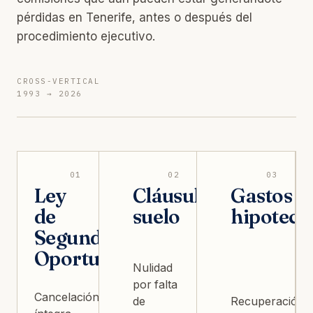
pérdidas en Tenerife, antes o después del
procedimiento ejecutivo.
CROSS-VERTICAL
1993 → 2026
01
02
03
Ley
Cláusula
Gastos
de
suelo
hipoteca
Segunda
Oportunidad
Nulidad
por falta
Cancelación
de
Recuperación