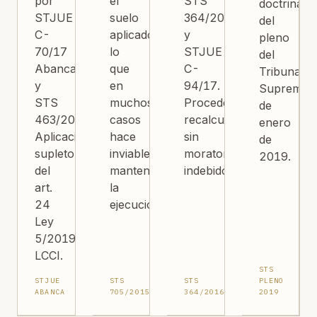
por
el
STS
doctrina
STJUE
suelo
364/2016
del
C-
aplicado,
y
pleno
70/17
lo
STJUE
del
Abanca
que
C-
Tribunal
y
en
94/17.
Supremo
STS
muchos
Procede
de
463/2019.
casos
recalcular
enero
Aplicación
hace
sin
de
supletoria
inviable
moratorios
2019.
del
mantener
indebidos.
art.
la
24
ejecución.
Ley
5/2019
LCCI.
STS
STJUE
STS
STS
PLENO
ABANCA
705/2015
364/2016
2019