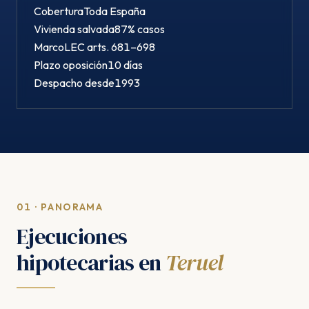
Cobertura
Toda España
Vivienda salvada
87% casos
Marco
LEC arts. 681–698
Plazo oposición
10 días
Despacho desde
1993
01 · PANORAMA
Ejecuciones
hipotecarias en
Teruel