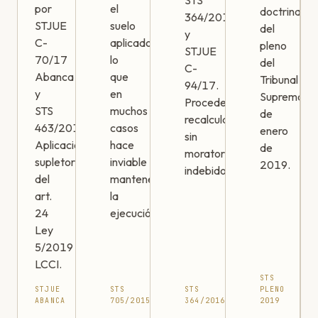
STS
por
el
doctrina
364/2016
STJUE
suelo
del
y
C-
aplicado,
pleno
STJUE
70/17
lo
del
C-
Abanca
que
Tribunal
94/17.
y
en
Supremo
Procede
STS
muchos
de
recalcular
463/2019.
casos
enero
sin
Aplicación
hace
de
moratorios
supletoria
inviable
2019.
indebidos.
del
mantener
art.
la
24
ejecución.
Ley
5/2019
LCCI.
STS
STJUE
STS
STS
PLENO
ABANCA
705/2015
364/2016
2019