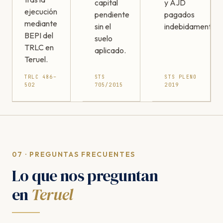
capital
y AJD
ejecución
pendiente
pagados
mediante
sin el
indebidamente.
BEPI del
suelo
TRLC en
aplicado.
Teruel.
TRLC 486–
STS
STS PLENO
502
705/2015
2019
07 · PREGUNTAS FRECUENTES
Lo que nos preguntan
en
Teruel