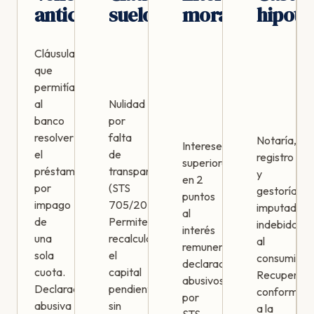
anticipado
suelo
moratorios
hipote
Cláusula
que
permitía
al
Nulidad
banco
por
resolver
falta
Notaría,
Intereses
el
de
registro
superiores
préstamo
transparencia
y
en 2
por
(STS
gestoría
puntos
impago
705/2015).
imputados
al
de
Permite
indebidame
interés
una
recalcular
al
remuneratorio
sola
el
consumidor
declarados
cuota.
capital
Recuperabl
abusivos
Declarada
pendiente
conforme
por
abusiva
sin
a la