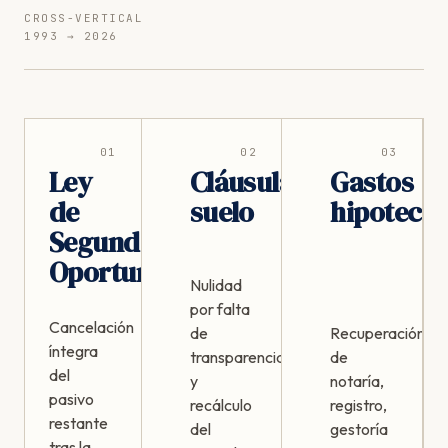
CROSS-VERTICAL
1993 → 2026
01
02
03
Ley
Cláusula
Gastos
de
suelo
hipotecar
Segunda
Oportunidad
Nulidad
por falta
Cancelación
de
Recuperación
íntegra
transparencia
de
del
y
notaría,
pasivo
recálculo
registro,
restante
del
gestoría
tras la