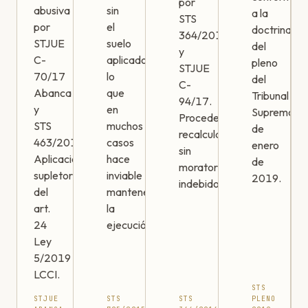
por
abusiva
sin
a la
STS
por
el
doctrina
364/2016
STJUE
suelo
del
y
C-
aplicado,
pleno
STJUE
70/17
lo
del
C-
Abanca
que
Tribunal
94/17.
y
en
Supremo
Procede
STS
muchos
de
recalcular
463/2019.
casos
enero
sin
Aplicación
hace
de
moratorios
supletoria
inviable
2019.
indebidos.
del
mantener
art.
la
24
ejecución.
Ley
5/2019
LCCI.
STS
STJUE
STS
STS
PLENO