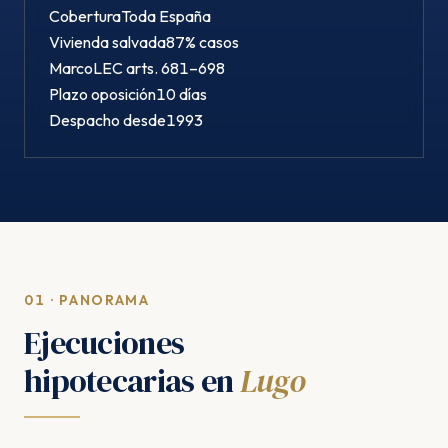
Cobertura
Toda España
Vivienda salvada
87% casos
Marco
LEC arts. 681–698
Plazo oposición
10 días
Despacho desde
1993
01 · PANORAMA
Ejecuciones
hipotecarias en
Lugo