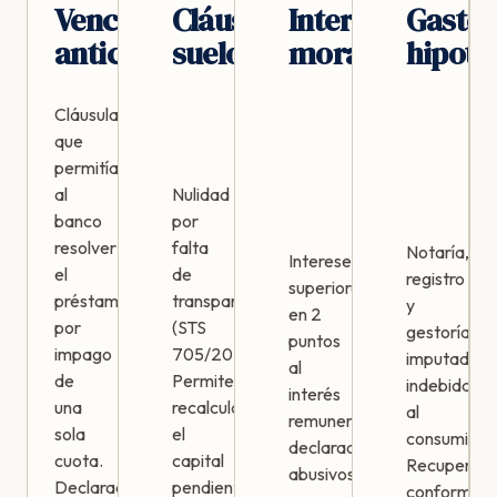
Vencimiento
Cláusula
Intereses
Gasto
anticipado
suelo
moratorios
hipote
Cláusula
que
permitía
al
Nulidad
banco
por
resolver
falta
Notaría,
Intereses
el
de
registro
superiores
préstamo
transparencia
y
en 2
por
(STS
gestoría
puntos
impago
705/2015).
imputados
al
de
Permite
indebidame
interés
una
recalcular
al
remuneratorio
sola
el
consumidor
declarados
cuota.
capital
Recuperabl
abusivos
Declarada
pendiente
conforme