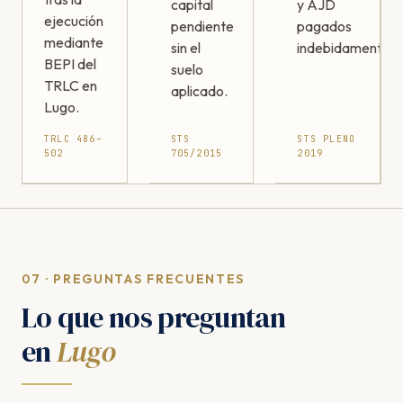
capital
y AJD
ejecución
pendiente
pagados
mediante
sin el
indebidamente.
BEPI del
suelo
TRLC en
aplicado.
Lugo.
TRLC 486–
STS
STS PLENO
502
705/2015
2019
07 · PREGUNTAS FRECUENTES
Lo que nos preguntan
en
Lugo