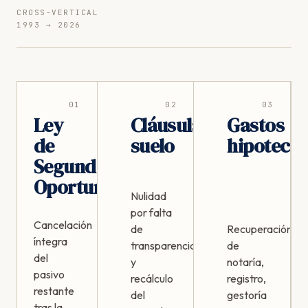
CROSS-VERTICAL
1993 → 2026
01
02
03
Ley
Cláusula
Gastos
de
suelo
hipotecar
Segunda
Oportunidad
Nulidad
por falta
Cancelación
de
Recuperación
íntegra
transparencia
de
del
y
notaría,
pasivo
recálculo
registro,
restante
del
gestoría
tras la