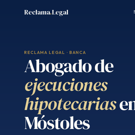
Saltar
Reclama
.
Legal
al
contenido
RECLAMA LEGAL · BANCA
Abogado de
ejecuciones
hipotecarias
e
Móstoles