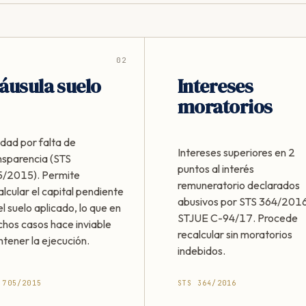
02
áusula suelo
Intereses
moratorios
idad por falta de
Intereses superiores en 2
nsparencia (STS
puntos al interés
/2015). Permite
remuneratorio declarados
alcular el capital pendiente
abusivos por STS 364/2016
el suelo aplicado, lo que en
STJUE C-94/17. Procede
hos casos hace inviable
recalcular sin moratorios
tener la ejecución.
indebidos.
 705/2015
STS 364/2016