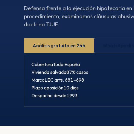
Defensa frente a la ejecución hipotecaria en
procedimiento, examinamos cláusulas abusiva
doctrina TJUE.
Análisis gratuito en 24h
WhatsApp dir
Cobertura
Toda España
Vivienda salvada
87% casos
Marco
LEC arts. 681–698
Plazo oposición
10 días
Despacho desde
1993