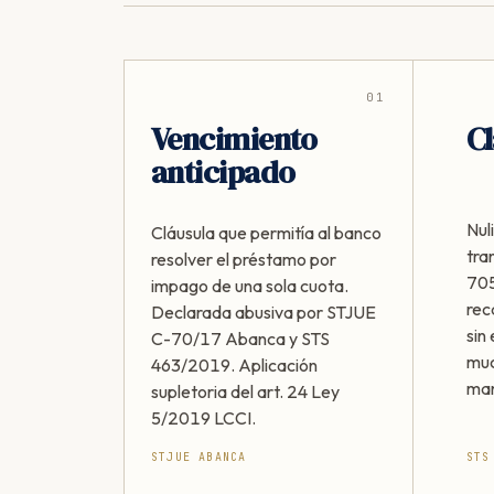
01
Vencimiento
Cl
anticipado
Nul
Cláusula que permitía al banco
tra
resolver el préstamo por
705
impago de una sola cuota.
rec
Declarada abusiva por STJUE
sin 
C-70/17 Abanca y STS
muc
463/2019. Aplicación
man
supletoria del art. 24 Ley
5/2019 LCCI.
STJUE ABANCA
STS