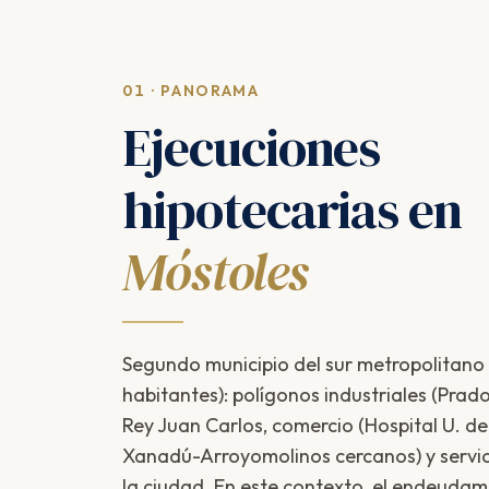
01 · PANORAMA
Ejecuciones
hipotecarias en
Móstoles
Segundo municipio del sur metropolitan
habitantes): polígonos industriales (Pra
Rey Juan Carlos, comercio (Hospital U. d
Xanadú-Arroyomolinos cercanos) y servi
la ciudad. En este contexto, el endeuda