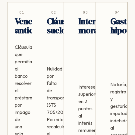
01
02
03
04
Vencimiento
Cláusula
Intereses
Gasto
anticipado
suelo
moratorios
hipote
Cláusula
que
permitía
al
Nulidad
banco
por
resolver
falta
Notaría,
Intereses
el
de
registro
superiores
préstamo
transparencia
y
en 2
por
(STS
gestoría
puntos
impago
705/2015).
imputados
al
de
Permite
indebidame
interés
una
recalcular
al
remuneratorio
sola
el