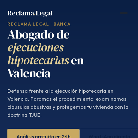
Saltar
Reclama
.
Legal
al
contenido
RECLAMA LEGAL · BANCA
Abogado de
ejecuciones
hipotecarias
en
Valencia
Defensa frente a la ejecución hipotecaria en
Valencia. Paramos el procedimiento, examinamos
cláusulas abusivas y protegemos tu vivienda con la
doctrina TJUE.
Análisis gratuito en 24h
WhatsApp directo