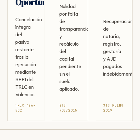
Oportunidad
Nulidad
por falta
Cancelación
de
Recuperación
íntegra
transparencia
de
del
y
notaría,
pasivo
recálculo
registro,
restante
del
gestoría
tras la
capital
y AJD
ejecución
pendiente
pagados
mediante
sin el
indebidamente.
BEPI del
suelo
TRLC en
aplicado.
Valencia.
TRLC 486–
STS
STS PLENO
502
705/2015
2019