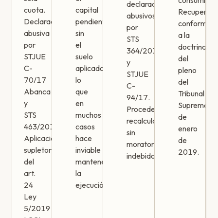
consumidor
declarados
cuota.
capital
Recuperabl
abusivos
Declarada
pendiente
conforme
por
abusiva
sin
a la
STS
por
el
doctrina
364/2016
STJUE
suelo
del
y
C-
aplicado,
pleno
STJUE
70/17
lo
del
C-
Abanca
que
Tribunal
94/17.
y
en
Supremo
Procede
STS
muchos
de
recalcular
463/2019.
casos
enero
sin
Aplicación
hace
de
moratorios
supletoria
inviable
2019.
indebidos.
del
mantener
art.
la
24
ejecución.
Ley
5/2019