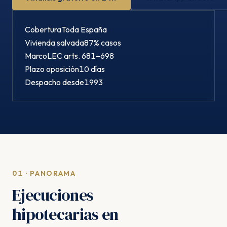
Cobertura
Toda España
Vivienda salvada
87% casos
Marco
LEC arts. 681–698
Plazo oposición
10 días
Despacho desde
1993
01 · PANORAMA
Ejecuciones
hipotecarias en