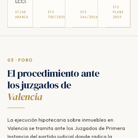
LCCI.
STS
STJUE
STS
STS
PLENO
ABANCA
705/2015
364/2016
2019
03 · FORO
El procedimiento ante
los juzgados de
Valencia
La ejecución hipotecaria sobre inmuebles en
Valencia se tramita ante los Juzgados de Primera
Instancia del partido judicial donde radica la