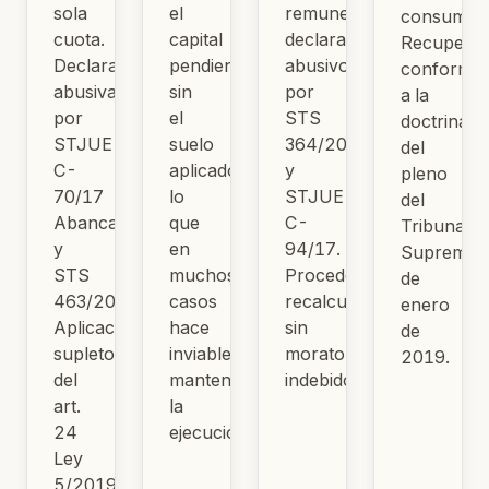
sola
el
remuneratorio
consumido
cuota.
capital
declarados
Recuperab
Declarada
pendiente
abusivos
conforme
abusiva
sin
por
a la
por
el
STS
doctrina
STJUE
suelo
364/2016
del
C-
aplicado,
y
pleno
70/17
lo
STJUE
del
Abanca
que
C-
Tribunal
y
en
94/17.
Supremo
STS
muchos
Procede
de
463/2019.
casos
recalcular
enero
Aplicación
hace
sin
de
supletoria
inviable
moratorios
2019.
del
mantener
indebidos.
art.
la
24
ejecución.
Ley
5/2019