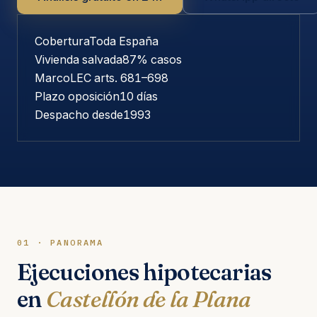
Cobertura
Toda España
Vivienda salvada
87% casos
Marco
LEC arts. 681–698
Plazo oposición
10 días
Despacho desde
1993
01 · PANORAMA
Ejecuciones hipotecarias
en
Castellón de la Plana