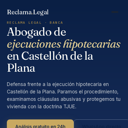
Saltar
al
Reclama
.
Legal
contenido
RECLAMA LEGAL · BANCA
Abogado de
ejecuciones hipotecarias
en Castellón de la
Plana
Defensa frente a la ejecución hipotecaria en
Castellón de la Plana. Paramos el procedimiento,
examinamos cláusulas abusivas y protegemos tu
vivienda con la doctrina TJUE.
Análisis gratuito en 24h
WhatsApp directo