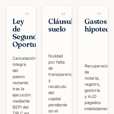
01
02
03
Ley
Cláusula
Gastos
de
suelo
hipoteca
Segunda
Oportunidad
Nulidad
Cancelación
por falta
íntegra
Recuperación
de
del
de
transparencia
pasivo
notaría,
y
restante
registro,
recálculo
tras la
gestoría
del
ejecución
y AJD
capital
mediante
pagados
pendiente
BEPI del
indebidamente.
sin el
TRLC en