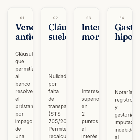
01
02
03
04
Vencimiento
Cláusula
Intereses
Gasto
anticipado
suelo
moratorios
hipot
Cláusula
que
permitía
al
Nulidad
banco
por
resolver
falta
Intereses
Notaría,
el
de
superiores
registro
préstamo
transparencia
en
y
por
(STS
2
gestoría
impago
705/2015).
puntos
imputados
de
Permite
al
indebidam
una
recalcular
interés
al