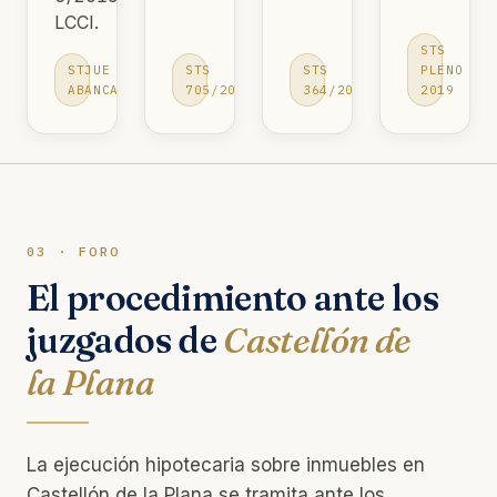
LCCI.
STS
STJUE
STS
STS
PLENO
ABANCA
705/2015
364/2016
2019
03 · FORO
El procedimiento ante los
juzgados de
Castellón de
la Plana
La ejecución hipotecaria sobre inmuebles en
Castellón de la Plana se tramita ante los