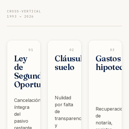
CROSS-VERTICAL
1993 → 2026
01
02
03
Ley
Cláusula
Gastos
de
suelo
hipoteca
Segunda
Oportunidad
Nulidad
Cancelación
por falta
íntegra
Recuperación
de
del
de
transparencia
pasivo
notaría,
y
restante