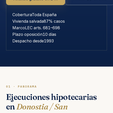
Cobertura
Toda España
Vivienda salvada
87% casos
Marco
LEC arts. 681–698
Plazo oposición
10 días
Despacho desde
1993
01 · PANORAMA
Ejecuciones hipotecarias
en
Donostia / San