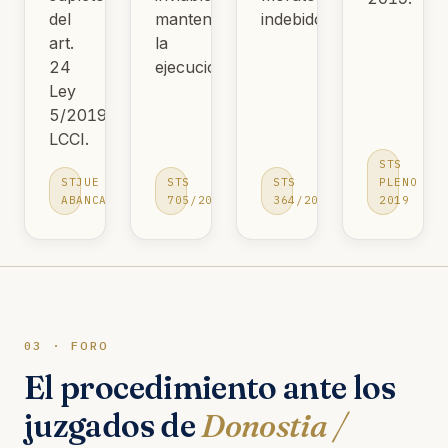
del
mantener
indebidos.
art.
la
24
ejecución.
Ley
5/2019
LCCI.
STS
STJUE
STS
STS
PLENO
ABANCA
705/2015
364/2016
2019
03 · FORO
El procedimiento ante los
juzgados de
Donostia /