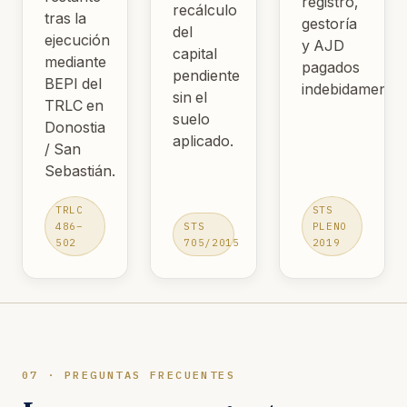
registro,
recálculo
tras la
gestoría
del
ejecución
y AJD
capital
mediante
pagados
pendiente
BEPI del
indebidamente.
sin el
TRLC en
suelo
Donostia
aplicado.
/ San
Sebastián.
TRLC
STS
486–
STS
PLENO
502
705/2015
2019
07 · PREGUNTAS FRECUENTES