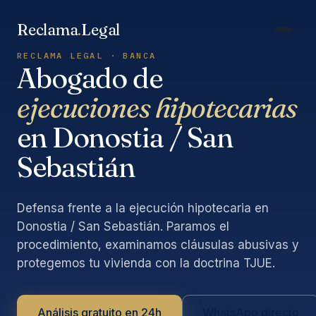
Saltar
al
Reclama
.
Legal
contenido
RECLAMA LEGAL · BANCA
Abogado de
ejecuciones hipotecarias
en Donostia / San
Sebastián
Defensa frente a la ejecución hipotecaria en
Donostia / San Sebastián. Paramos el
procedimiento, examinamos cláusulas abusivas y
protegemos tu vivienda con la doctrina TJUE.
Análisis gratuito en 24h
WhatsApp directo