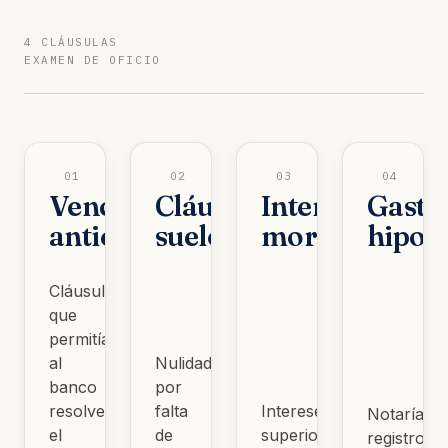
4 CLÁUSULAS
EXAMEN DE OFICIO
01
02
03
04
Vencimiento
Cláusula
Intereses
Gasto
anticipado
suelo
moratorios
hipot
Cláusula
que
permitía
al
Nulidad
banco
por
resolver
falta
Intereses
Notaría,
el
de
superiores
registro