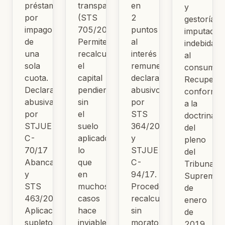
préstamo
transparencia
en
y
por
(STS
2
gestoría
impago
705/2015).
puntos
imputados
de
Permite
al
indebidam
una
recalcular
interés
al
sola
el
remuneratorio
consumido
cuota.
capital
declarados
Recuperab
Declarada
pendiente
abusivos
conforme
abusiva
sin
por
a la
por
el
STS
doctrina
STJUE
suelo
364/2016
del
C-
aplicado,
y
pleno
70/17
lo
STJUE
del
Abanca
que
C-
Tribunal
y
en
94/17.
Supremo
STS
muchos
Procede
de
463/2019.
casos
recalcular
enero
Aplicación
hace
sin
de
supletoria
inviable
moratorios
2019.