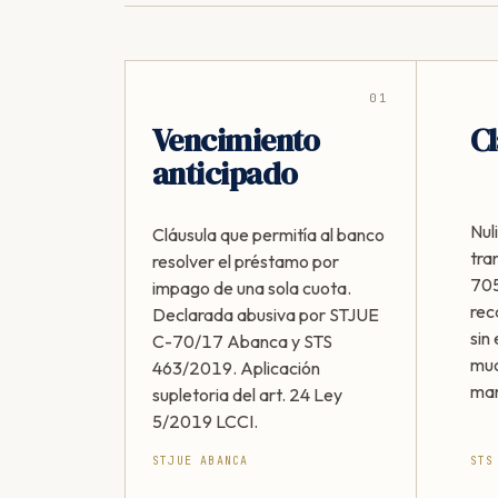
01
Vencimiento
Cl
anticipado
Nul
Cláusula que permitía al banco
tra
resolver el préstamo por
705
impago de una sola cuota.
rec
Declarada abusiva por STJUE
sin 
C-70/17 Abanca y STS
muc
463/2019. Aplicación
man
supletoria del art. 24 Ley
5/2019 LCCI.
STJUE ABANCA
STS