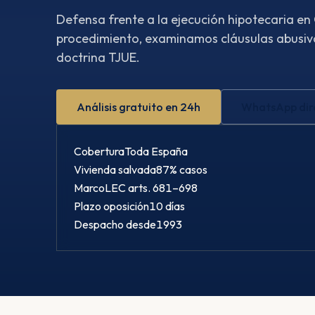
Defensa frente a la ejecución hipotecaria e
procedimiento, examinamos cláusulas abusiva
doctrina TJUE.
Análisis gratuito en 24h
WhatsApp dir
Cobertura
Toda España
Vivienda salvada
87% casos
Marco
LEC arts. 681–698
Plazo oposición
10 días
Despacho desde
1993