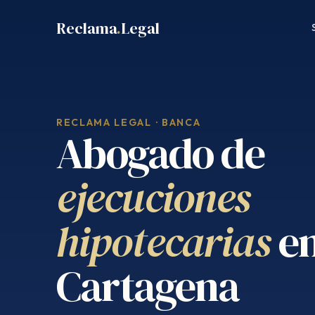
Saltar
Reclama
.
Legal
al
contenido
RECLAMA LEGAL · BANCA
Abogado de
ejecuciones
hipotecarias
e
Cartagena