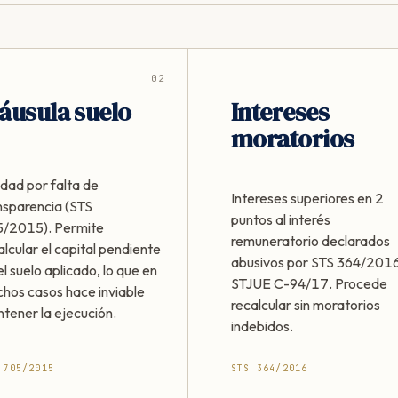
02
áusula suelo
Intereses
moratorios
idad por falta de
Intereses superiores en 2
nsparencia (STS
puntos al interés
/2015). Permite
remuneratorio declarados
alcular el capital pendiente
abusivos por STS 364/2016
el suelo aplicado, lo que en
STJUE C-94/17. Procede
hos casos hace inviable
recalcular sin moratorios
tener la ejecución.
indebidos.
 705/2015
STS 364/2016