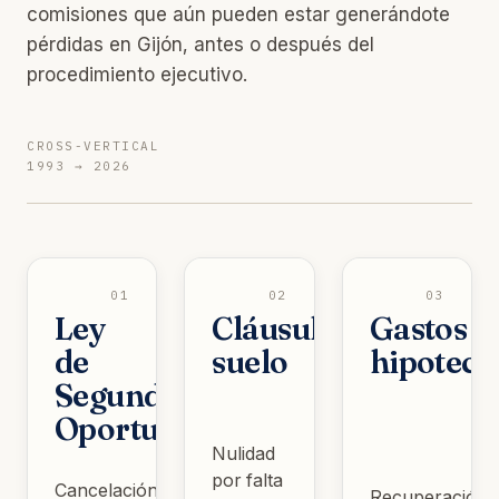
comisiones que aún pueden estar generándote
pérdidas en Gijón, antes o después del
procedimiento ejecutivo.
CROSS-VERTICAL
1993 → 2026
01
02
03
Ley
Cláusula
Gastos
de
suelo
hipoteca
Segunda
Oportunidad
Nulidad
por falta
Cancelación
Recuperación