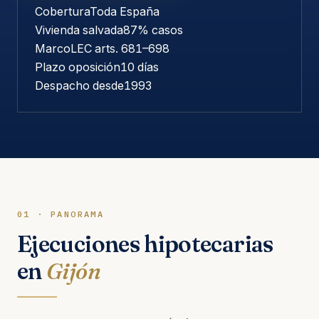
Cobertura
Toda España
Vivienda salvada
87% casos
Marco
LEC arts. 681–698
Plazo oposición
10 días
Despacho desde
1993
01 · PANORAMA
Ejecuciones hipotecarias
en
Gijón