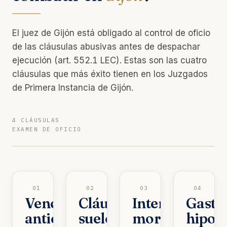
El juez de Gijón está obligado al control de oficio
de las cláusulas abusivas antes de despachar
ejecución (art. 552.1 LEC). Estas son las cuatro
cláusulas que más éxito tienen en los Juzgados
de Primera Instancia de Gijón.
4 CLÁUSULAS
EXAMEN DE OFICIO
01
02
03
04
Vencimiento
Cláusula
Intereses
Gasto
anticipado
suelo
moratorios
hipot