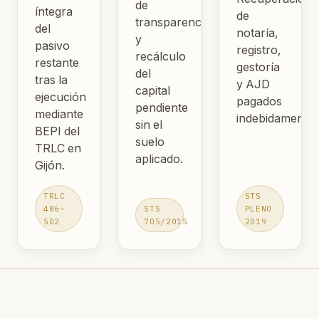
de
íntegra
de
transparencia
del
notaría,
y
pasivo
registro,
recálculo
restante
gestoría
del
tras la
y AJD
capital
ejecución
pagados
pendiente
mediante
indebidamente.
sin el
BEPI del
suelo
TRLC en
aplicado.
Gijón.
TRLC
STS
486–
STS
PLENO
502
705/2015
2019