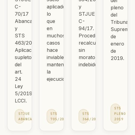
del
C-
aplicado,
y
pleno
70/17
lo
STJUE
del
Abanca
que
C-
Tribunal
y
en
94/17.
Supremo
STS
muchos
Procede
de
463/2019.
casos
recalcular
enero
Aplicación
hace
sin
de
supletoria
inviable
moratorios
2019.
del
mantener
indebidos.
art.
la
24
ejecución.
Ley
5/2019
LCCI.
STS
STJUE
STS
STS
PLENO
ABANCA
705/2015
364/2016
2019