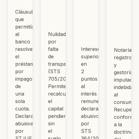
Cláusula
que
permitía
al
Nulidad
banco
por
resolver
falta
Intereses
Notaría,
el
de
superiores
registro
préstamo
transparencia
en
y
por
(STS
2
gestoría
impago
705/2015).
puntos
imputados
de
Permite
al
indebidam
una
recalcular
interés
al
sola
el
remuneratorio
consumido
cuota.
capital
declarados
Recuperab
Declarada
pendiente
abusivos
conforme
abusiva
sin
por
a la
por
el
STS
doctrina
STJUE
suelo
364/2016