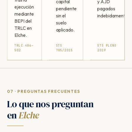
capital
y AJD
ejecución
pendiente
pagados
mediante
sin el
indebidamente.
BEPI del
suelo
TRLC en
aplicado.
Elche.
TRLC 486–
STS
STS PLENO
502
705/2015
2019
07 · PREGUNTAS FRECUENTES
Lo que nos preguntan
en
Elche