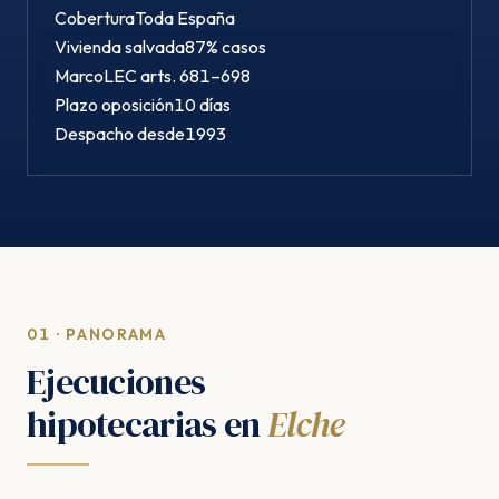
Cobertura
Toda España
Vivienda salvada
87% casos
Marco
LEC arts. 681–698
Plazo oposición
10 días
Despacho desde
1993
01 · PANORAMA
Ejecuciones
hipotecarias en
Elche