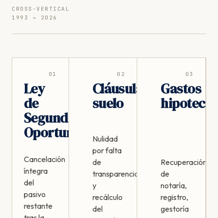
CROSS-VERTICAL
1993 → 2026
01
02
03
Ley
Cláusula
Gastos
de
suelo
hipotecar
Segunda
Oportunidad
Nulidad
por falta
Cancelación
de
Recuperación
íntegra
transparencia
de
del
y
notaría,
pasivo
recálculo
registro,
restante
del
gestoría
tras la