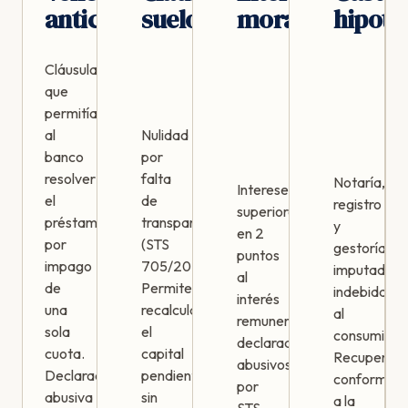
anticipado
suelo
moratorios
hipote
Cláusula
que
permitía
al
Nulidad
banco
por
resolver
falta
Notaría,
Intereses
el
de
registro
superiores
préstamo
transparencia
y
en 2
por
(STS
gestoría
puntos
impago
705/2015).
imputados
al
de
Permite
indebidame
interés
una
recalcular
al
remuneratorio
sola
el
consumidor
declarados
cuota.
capital
Recuperabl
abusivos
Declarada
pendiente
conforme
por
abusiva
sin
a la