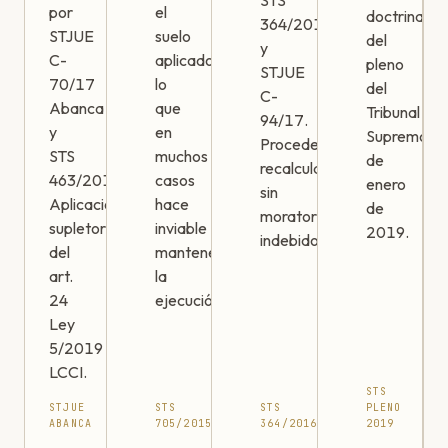
STS
por
el
doctrina
364/2016
STJUE
suelo
del
y
C-
aplicado,
pleno
STJUE
70/17
lo
del
C-
Abanca
que
Tribunal
94/17.
y
en
Supremo
Procede
STS
muchos
de
recalcular
463/2019.
casos
enero
sin
Aplicación
hace
de
moratorios
supletoria
inviable
2019.
indebidos.
del
mantener
art.
la
24
ejecución.
Ley
5/2019
LCCI.
STS
STJUE
STS
STS
PLENO
ABANCA
705/2015
364/2016
2019