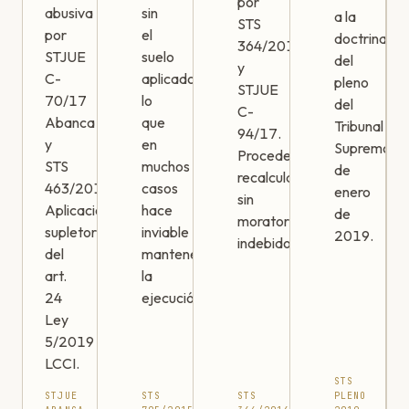
por
abusiva
sin
a la
STS
por
el
doctrina
364/2016
STJUE
suelo
del
y
C-
aplicado,
pleno
STJUE
70/17
lo
del
C-
Abanca
que
Tribunal
94/17.
y
en
Supremo
Procede
STS
muchos
de
recalcular
463/2019.
casos
enero
sin
Aplicación
hace
de
moratorios
supletoria
inviable
2019.
indebidos.
del
mantener
art.
la
24
ejecución.
Ley
5/2019
LCCI.
STS
STJUE
STS
STS
PLENO