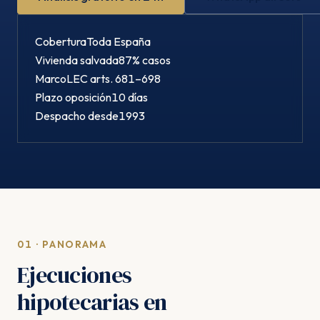
Cobertura
Toda España
Vivienda salvada
87% casos
Marco
LEC arts. 681–698
Plazo oposición
10 días
Despacho desde
1993
01 · PANORAMA
Ejecuciones
hipotecarias en