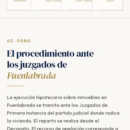
ABANCA
705/2015
364/2016
2019
03 · FORO
El procedimiento ante
los juzgados de
Fuenlabrada
La ejecución hipotecaria sobre inmuebles en
Fuenlabrada se tramita ante los Juzgados de
Primera Instancia del partido judicial donde radica
la vivienda. El reparto se realiza desde el
Decanato. El recurso de apelación corresponde a