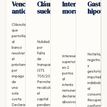
Vencimiento
Cláusula
Intereses
Gasto
anticipado
suelo
moratorios
hipote
Cláusula
que
permitía
al
Nulidad
banco
por
resolver
falta
Notaría,
Intereses
el
de
registro
superiores
préstamo
transparencia
y
en 2
por
(STS
gestoría
puntos
impago
705/2015).
imputados
al
de
Permite
indebidame
interés
una
recalcular
al
remuneratorio
sola
el
consumidor
declarados
cuota.
capital
Recuperabl
abusivos
Declarada
pendiente
conforme