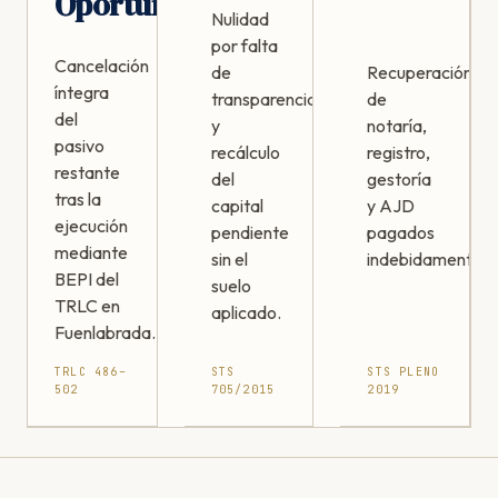
Oportunidad
Nulidad
por falta
Cancelación
de
Recuperación
íntegra
transparencia
de
del
y
notaría,
pasivo
recálculo
registro,
restante
del
gestoría
tras la
capital
y AJD
ejecución
pendiente
pagados
mediante
sin el
indebidamente.
BEPI del
suelo
TRLC en
aplicado.
Fuenlabrada.
TRLC 486–
STS
STS PLENO
502
705/2015
2019