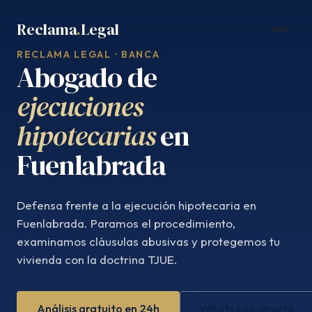
Saltar
Reclama
.
Legal
al
contenido
RECLAMA LEGAL · BANCA
Abogado de
ejecuciones
hipotecarias
en
Fuenlabrada
Defensa frente a la ejecución hipotecaria en
Fuenlabrada. Paramos el procedimiento,
examinamos cláusulas abusivas y protegemos tu
vivienda con la doctrina TJUE.
Análisis gratuito en 24h
WhatsApp directo