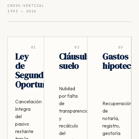
CROSS-VERTICAL
1993 → 2026
01
02
03
Ley
Cláusula
Gastos
de
suelo
hipotecar
Segunda
Oportunidad
Nulidad
por falta
Cancelación
de
Recuperación
íntegra
transparencia
de
del
y
notaría,
pasivo
recálculo
registro,
restante
del
gestoría
tras la