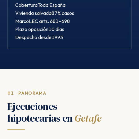
Cobertura
Toda España
Vivienda salvada
87% casos
Marco
LEC arts. 681–698
Plazo oposición
10 días
Despacho desde
1993
01 · PANORAMA
Ejecuciones
hipotecarias en
Getafe