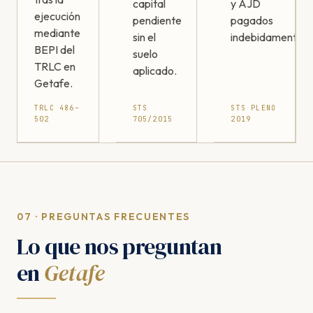
capital
y AJD
ejecución
pendiente
pagados
mediante
sin el
indebidamente.
BEPI del
suelo
TRLC en
aplicado.
Getafe.
TRLC 486–
STS
STS PLENO
502
705/2015
2019
07 · PREGUNTAS FRECUENTES
Lo que nos preguntan
en
Getafe