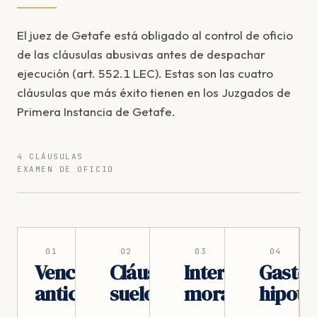
El juez de Getafe está obligado al control de oficio
de las cláusulas abusivas antes de despachar
ejecución (art. 552.1 LEC). Estas son las cuatro
cláusulas que más éxito tienen en los Juzgados de
Primera Instancia de Getafe.
4 CLÁUSULAS
EXAMEN DE OFICIO
01
02
03
04
Vencimiento
Cláusula
Intereses
Gasto
anticipado
suelo
moratorios
hipote