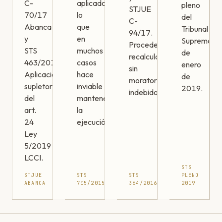
C-
aplicado,
pleno
STJUE
70/17
lo
del
C-
Abanca
que
Tribunal
94/17.
y
en
Supremo
Procede
STS
muchos
de
recalcular
463/2019.
casos
enero
sin
Aplicación
hace
de
moratorios
supletoria
inviable
2019.
indebidos.
del
mantener
art.
la
24
ejecución.
Ley
5/2019
LCCI.
STS
STJUE
STS
STS
PLENO
ABANCA
705/2015
364/2016
2019