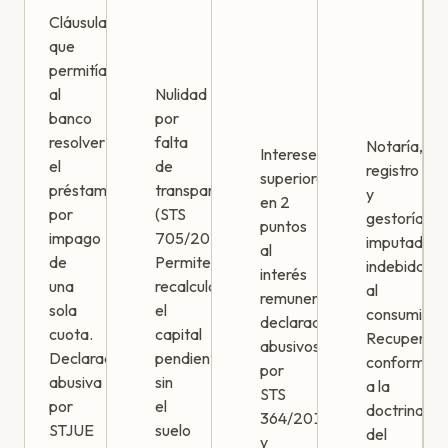
Cláusula
que
permitía
al
Nulidad
banco
por
resolver
falta
Notaría,
Intereses
el
de
registro
superiores
préstamo
transparencia
y
en 2
por
(STS
gestoría
puntos
impago
705/2015).
imputados
al
de
Permite
indebidame
interés
una
recalcular
al
remuneratorio
sola
el
consumidor
declarados
cuota.
capital
Recuperabl
abusivos
Declarada
pendiente
conforme
por
abusiva
sin
a la
STS
por
el
doctrina
364/2016
STJUE
suelo
del
y