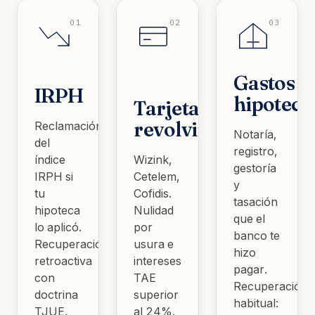
01
02
03
Gastos
IRPH
hipoteca
Tarjetas
revolving
Reclamación
Notaría,
del
registro,
índice
Wizink,
gestoría
IRPH si
Cetelem,
y
tu
Cofidis.
tasación
hipoteca
Nulidad
que el
lo aplicó.
por
banco te
Recuperación
usura e
hizo
retroactiva
intereses
pagar.
con
TAE
Recuperación
doctrina
superior
habitual:
TJUE.
al 24%.