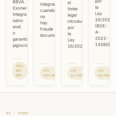
por
BBVA.
el
íntegramente
la
Exoneración
límite
cuando
Ley
íntegra
legal
no
16/2022
salvo
introducido
hay
(BOE-
aval
por
fraude
A-
o
la
documentado.
2022-
garantía
Ley
14580).
pignorada.
16/2022.
TRLC
ART.
STS
LEY
LEY
489
149/2020
16/2022
16/2022
03 · FORO