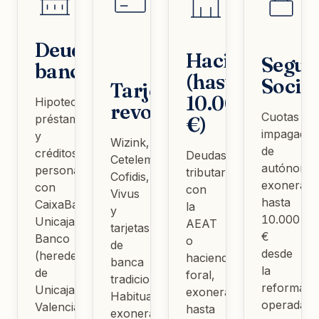
Deudas
Hacienda
Segur
bancarias
(hasta
Social
Tarjetas
10.000
Hipotecas,
revolving
Cuotas
préstamos
€)
impagadas
y
Wizink,
de
créditos
Deudas
Cetelem,
autónomos
personales
tributarias
Cofidis,
exonerabl
con
con
Vivus
hasta
CaixaBank,
la
y
10.000
Unicaja
AEAT
tarjetas
€
Banco
o
de
desde
(heredera
hacienda
banca
la
de
foral,
tradicional.
reforma
Unicaja
exonerables
Habitualmente
operada
Valencia),
hasta
exonerables