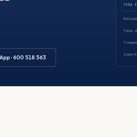
TODA 
Recup
Tasa 
Tiemp
Cober
pp · 600 518 563