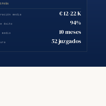
ESPAÑA
€ 12-22 K
eración media
94%
de éxito
10 meses
o medio
52 juzgados
tura