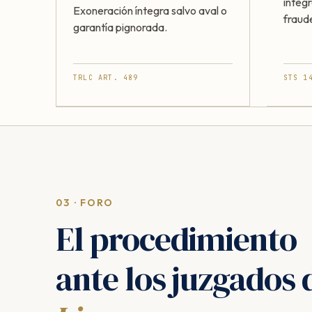
ínteg
Exoneración íntegra salvo aval o
fraud
garantía pignorada.
TRLC ART. 489
STS 1
03 · FORO
El procedimiento
ante los juzgados 