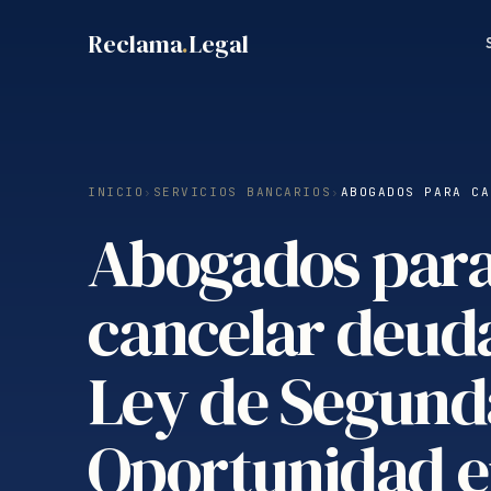
Saltar
Reclama
.
Legal
al
contenido
INICIO
›
SERVICIOS BANCARIOS
›
ABOGADOS PARA CA
Abogados par
cancelar deud
Ley de Segund
Oportunidad 