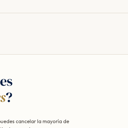
es
s
?
puedes cancelar la mayoría de