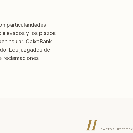
on particularidades
s elevados y los plazos
 peninsular. CaixaBank
ado. Los juzgados de
e reclamaciones
II
GASTOS HIPOTE