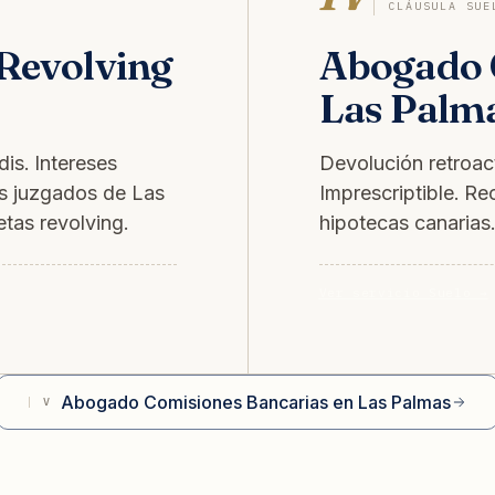
CLÁUSULA SUE
Revolving
Abogado C
Las Palm
is. Intereses
Devolución retroact
os juzgados de Las
Imprescriptible. 
tas revolving.
hipotecas canarias.
Ver servicio Suelo →
Abogado Comisiones Bancarias en Las Palmas
V