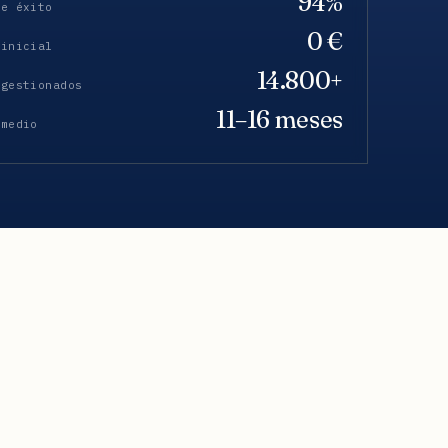
94%
de éxito
0 €
 inicial
14.800+
 gestionados
11–16 meses
 medio