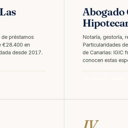
Las
Abogado 
Hipotecar
a de préstamos
Notaría, gestoría, r
e €28.400 en
Particularidades d
lidada desde 2017.
de Canarias: IGIC 
conocen estas espe
Ver servicio Gastos 
IV