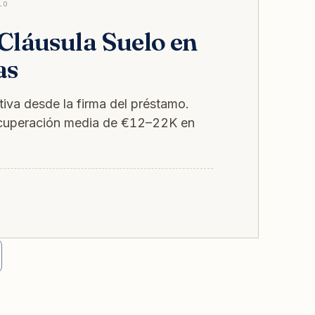
LO
láusula Suelo en
as
iva desde la firma del préstamo.
Recuperación media de €12–22K en