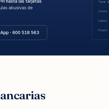
PH hasta las tarjetas
Tasa 
ulas abusivas de
Coste
Casos
Plazo
App · 600 518 563
ancarias