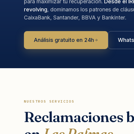
para maximizar tu recuperación.
Desde el IR
revolving
, dominamos los patrones de cláus
CaixaBank, Santander, BBVA y Bankinter.
Análisis gratuito en 24h
Whats
NUESTROS SERVICIOS
Reclamaciones b
en
Las Palmas