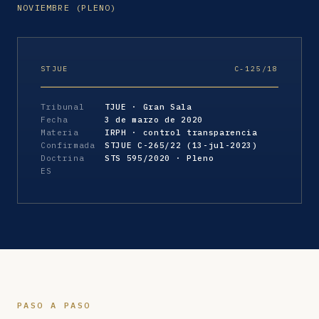
NOVIEMBRE (PLENO)
STJUE
C-125/18
Tribunal
TJUE · Gran Sala
Fecha
3 de marzo de 2020
Materia
IRPH · control transparencia
Confirmada
STJUE C-265/22 (13-jul-2023)
Doctrina
STS 595/2020 · Pleno
ES
PASO A PASO