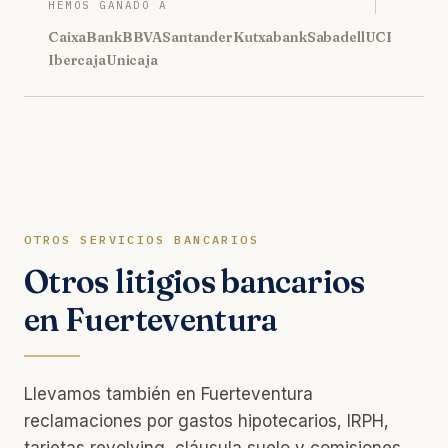
HEMOS GANADO A
CaixaBank
BBVA
Santander
Kutxabank
Sabadell
UCI
Ibercaja
Unicaja
OTROS SERVICIOS BANCARIOS
Otros litigios bancarios
en Fuerteventura
Llevamos también en Fuerteventura
reclamaciones por gastos hipotecarios, IRPH,
tarjetas revolving, cláusula suelo y comisiones