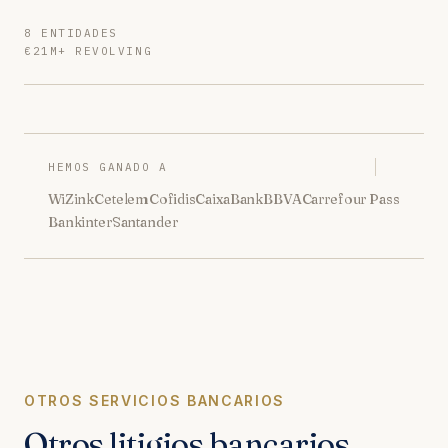
8 ENTIDADES
€21M+ REVOLVING
HEMOS GANADO A
WiZink
Cetelem
Cofidis
CaixaBank
BBVA
Carrefour Pass
Bankinter
Santander
OTROS SERVICIOS BANCARIOS
Otros litigios bancarios