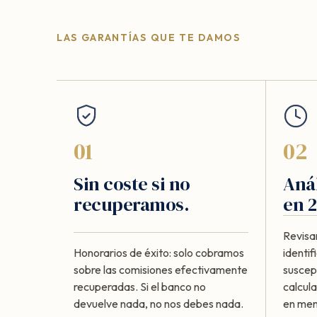
LAS GARANTÍAS QUE TE DAMOS
01
02
Sin coste si no
Anál
recuperamos.
en 2
Revisa
Honorarios de éxito: solo cobramos
identi
sobre las comisiones efectivamente
suscept
recuperadas. Si el banco no
calcul
devuelve nada, no nos debes nada.
en meno