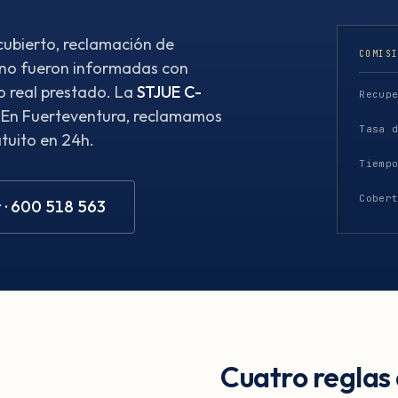
ubierto, reclamación de
COMIS
 no fueron informadas con
o real prestado. La
STJUE C-
Recup
. En Fuerteventura, reclamamos
Tasa 
atuito en 24h.
Tiemp
Cober
 · 600 518 563
Cuatro reglas