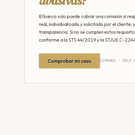
abusivas?
El banco solo puede cobrar una comisión si res
real, individualizado y solicitado por el cliente,
transparencia. Si no se cumplen estos requisito
conforme a la STS 44/2019 y la STJUE C-224
Comprobar mi caso
CIFRADO · SOLO 