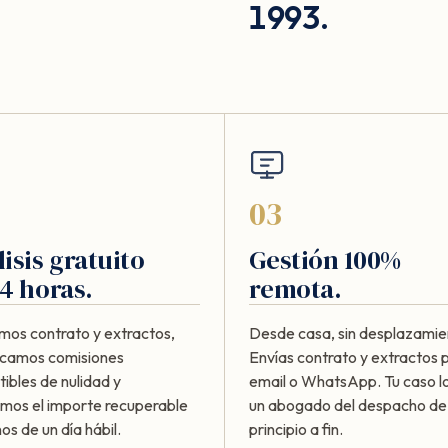
1993.
03
isis gratuito
Gestión 100%
4 horas.
remota.
mos contrato y extractos,
Desde casa, sin desplazamie
ficamos comisiones
Envías contrato y extractos 
ibles de nulidad y
email o WhatsApp. Tu caso lo
amos el importe recuperable
un abogado del despacho de
s de un día hábil.
principio a fin.