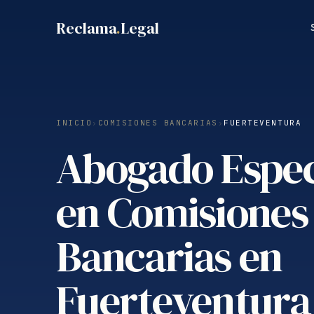
Saltar
Reclama
.
Legal
al
contenido
INICIO
›
COMISIONES BANCARIAS
›
FUERTEVENTURA
Abogado Espec
en Comisiones
Bancarias en
Fuerteventura