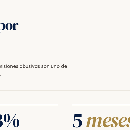
por
isiones abusivas son uno de
.
3
%
5
mese