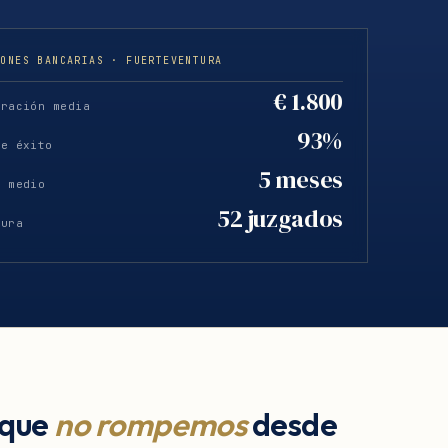
IONES BANCARIAS · FUERTEVENTURA
€ 1.800
eración media
93%
de éxito
5 meses
o medio
52 juzgados
tura
 que
no rompemos
desde