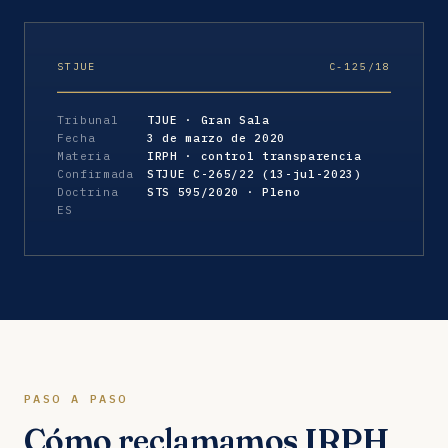
STJUE
C-125/18
Tribunal
TJUE · Gran Sala
Fecha
3 de marzo de 2020
Materia
IRPH · control transparencia
Confirmada
STJUE C-265/22 (13-jul-2023)
Doctrina
STS 595/2020 · Pleno
ES
PASO A PASO
Cómo reclamamos IRPH