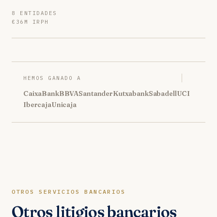
8 ENTIDADES
€36M IRPH
HEMOS GANADO A
CaixaBank
BBVA
Santander
Kutxabank
Sabadell
UCI
Ibercaja
Unicaja
OTROS SERVICIOS BANCARIOS
Otros litigios bancarios