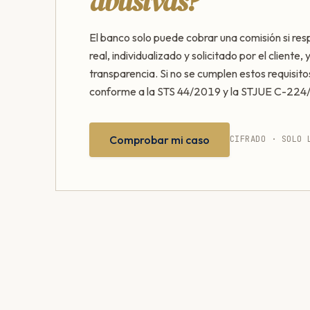
abusivas?
El banco solo puede cobrar una comisión si res
real, individualizado y solicitado por el cliente,
transparencia. Si no se cumplen estos requisito
conforme a la STS 44/2019 y la STJUE C-224
Comprobar mi caso
CIFRADO · SOLO 