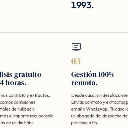
1993.
03
isis gratuito
Gestión 100%
4 horas.
remota.
mos contrato y extractos,
Desde casa, sin desplazamie
ficamos comisiones
Envías contrato y extractos 
ibles de nulidad y
email o WhatsApp. Tu caso lo
amos el importe recuperable
un abogado del despacho de
s de un día hábil.
principio a fin.