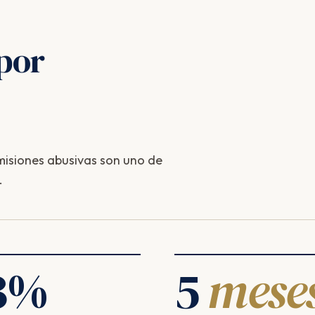
por
isiones abusivas son uno de
.
3
%
5
mese