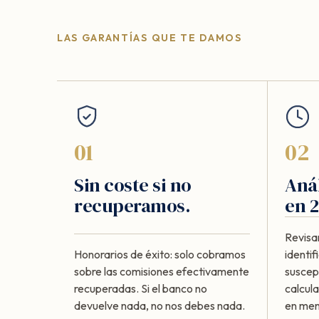
LAS GARANTÍAS QUE TE DAMOS
01
02
Sin coste si no
Anál
recuperamos.
en 2
Revisa
Honorarios de éxito: solo cobramos
identi
sobre las comisiones efectivamente
suscept
recuperadas. Si el banco no
calcul
devuelve nada, no nos debes nada.
en meno