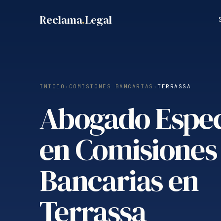
Saltar
Reclama
.
Legal
al
contenido
INICIO
›
COMISIONES BANCARIAS
›
TERRASSA
Abogado Espec
en Comisiones
Bancarias en
Terrassa