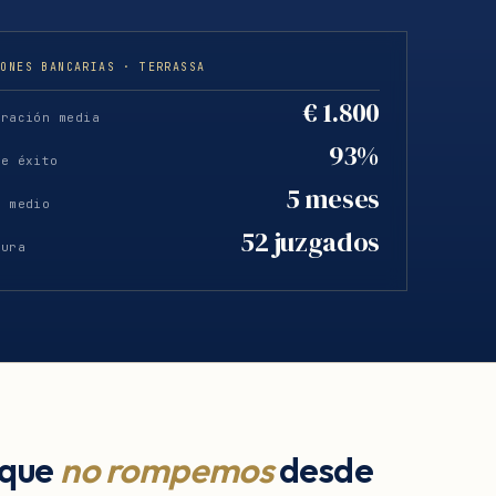
IONES BANCARIAS · TERRASSA
€ 1.800
eración media
93%
de éxito
5 meses
o medio
52 juzgados
tura
 que
no rompemos
desde