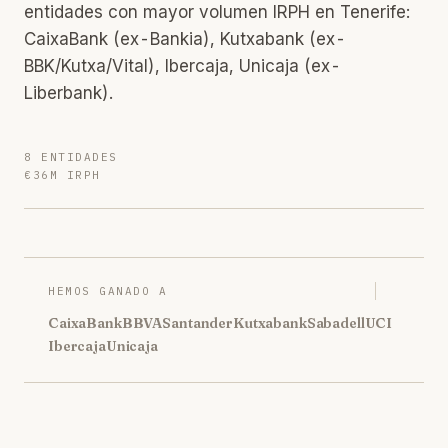
entidades con mayor volumen IRPH en Tenerife:
CaixaBank (ex-Bankia), Kutxabank (ex-
BBK/Kutxa/Vital), Ibercaja, Unicaja (ex-
Liberbank).
8 ENTIDADES
€36M IRPH
HEMOS GANADO A
CaixaBank
BBVA
Santander
Kutxabank
Sabadell
UCI
Ibercaja
Unicaja