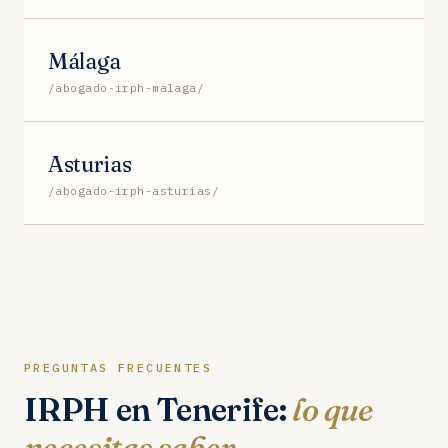
Málaga
/abogado-irph-malaga/
Asturias
/abogado-irph-asturias/
PREGUNTAS FRECUENTES
IRPH en Tenerife:
lo que
necesitas saber
.