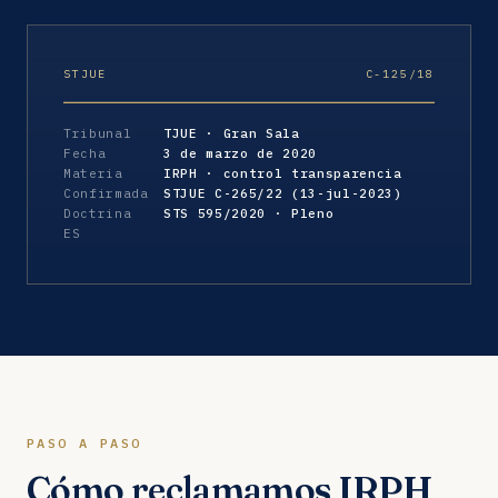
STJUE
C-125/18
Tribunal
TJUE · Gran Sala
Fecha
3 de marzo de 2020
Materia
IRPH · control transparencia
Confirmada
STJUE C-265/22 (13-jul-2023)
Doctrina
STS 595/2020 · Pleno
ES
PASO A PASO
Cómo reclamamos IRPH