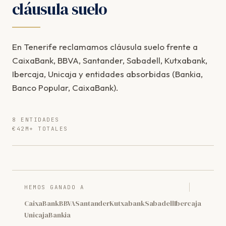
cláusula suelo
En Tenerife reclamamos cláusula suelo frente a
CaixaBank, BBVA, Santander, Sabadell, Kutxabank,
Ibercaja, Unicaja y entidades absorbidas (Bankia,
Banco Popular, CaixaBank).
8 ENTIDADES
€42M+ TOTALES
HEMOS GANADO A
CaixaBank
BBVA
Santander
Kutxabank
Sabadell
Ibercaja
Unicaja
Bankia