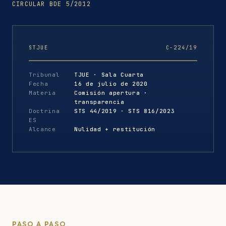
CIRCULAR BDE 5/2012
STJUE
C-224/19
Tribunal
TJUE · Sala Cuarta
Fecha
16 de julio de 2020
Materia
Comisión apertura ·
transparencia
Doctrina
STS 44/2019 · STS 816/2023
ES
Alcance
Nulidad + restitución
PASO A PASO