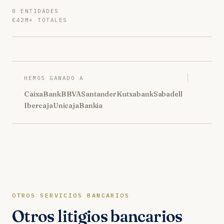
8 ENTIDADES
€42M+ TOTALES
HEMOS GANADO A
CaixaBank
BBVA
Santander
Kutxabank
Sabadell
Ibercaja
Unicaja
Bankia
OTROS SERVICIOS BANCARIOS
Otros litigios bancarios