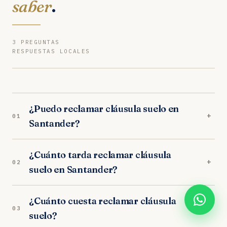
saber
.
3 PREGUNTAS
RESPUESTAS LOCALES
¿Puedo reclamar cláusula suelo en
+
01
Santander?
Sí. Nuestros abogados en Santander son
¿Cuánto tarda reclamar cláusula
especialistas en cláusula suelo. Analizamos tu
+
02
suelo en Santander?
caso gratuitamente y trabajamos orientados a
resultados. Los juzgados de Santander tienen
En los juzgados de Santander, el proceso
criterio favorable al consumidor.
¿Cuánto cuesta reclamar cláusula
completo dura entre 10-14 meses. Incluye la
+
03
suelo?
fase extrajudicial (1 mes) y, si es necesario, la