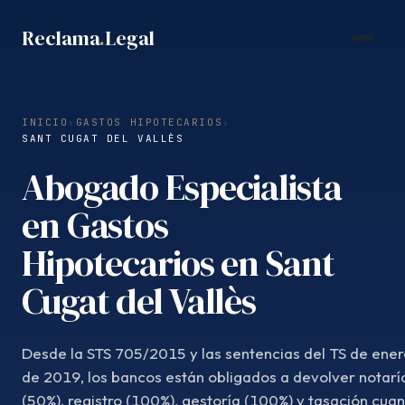
Saltar
Reclama
.
Legal
al
contenido
INICIO
›
GASTOS HIPOTECARIOS
›
SANT CUGAT DEL VALLÈS
Abogado Especialista
en Gastos
Hipotecarios en Sant
Cugat del Vallès
Desde la STS 705/2015 y las sentencias del TS de ener
de 2019, los bancos están obligados a devolver notarí
(50%), registro (100%), gestoría (100%) y tasación cua