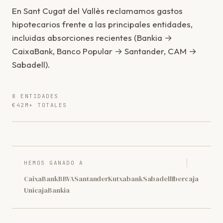
En Sant Cugat del Vallès reclamamos gastos
hipotecarios frente a las principales entidades,
incluidas absorciones recientes (Bankia →
CaixaBank, Banco Popular → Santander, CAM →
Sabadell).
8 ENTIDADES
€42M+ TOTALES
HEMOS GANADO A
CaixaBank
BBVA
Santander
Kutxabank
Sabadell
Ibercaja
Unicaja
Bankia