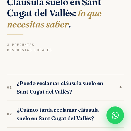
Cláusula suelo en Sant
Cugat del Vallès:
lo que
necesitas saber
.
3 PREGUNTAS
RESPUESTAS LOCALES
¿Puedo reclamar cláusula suelo en
+
01
Sant Cugat del Vallès?
Sí. Nuestros abogados en Sant Cugat del Vallès
¿Cuánto tarda reclamar cláusula
son especialistas en cláusula suelo. Analizamos
+
02
suelo en Sant Cugat del Vallès?
tu caso gratuitamente y trabajamos orientados a
resultados. Los juzgados de Sant Cugat del Vallès
En los juzgados de Sant Cugat del Vallès, el