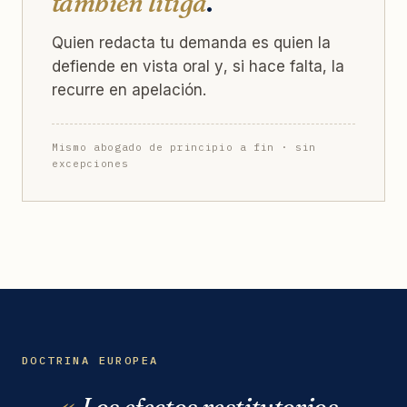
también litiga
.
Quien redacta tu demanda es quien la
defiende en vista oral y, si hace falta, la
recurre en apelación.
Mismo abogado de principio a fin · sin
excepciones
DOCTRINA EUROPEA
Los efectos restitutorios