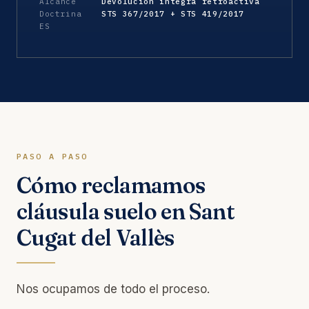
Alcance
Devolución íntegra retroactiva
Doctrina
STS 367/2017 + STS 419/2017
ES
PASO A PASO
Cómo reclamamos
cláusula suelo en Sant
Cugat del Vallès
Nos ocupamos de todo el proceso.