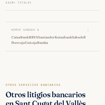
€42M+ TOTALES
HEMOS GANADO A
CaixaBank
BBVA
Santander
Kutxabank
Sabadell
Ibercaja
Unicaja
Bankia
OTROS SERVICIOS BANCARIOS
Otros litigios bancarios
en Sant Cugat del Vallès