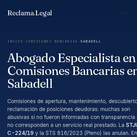
Saltar
al
Reclama
.
Legal
contenido
INICIO
›
COMISIONES BANCARIAS
›
SABADELL
Abogado Especialista en
Comisiones Bancarias e
Sabadell
Comisiones de apertura, mantenimiento, descubierto
reclamación de posiciones deudoras: muchas son
abusivas si no fueron informadas con transparencia
no corresponden a un servicio real prestado. La
STJ
C-224/19
y la STS 816/2023 (Pleno) las anulan. E