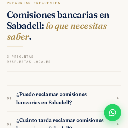
PREGUNTAS FRECUENTES
Comisiones bancarias en
Sabadell:
lo que necesitas
saber
.
3 PREGUNTAS
RESPUESTAS LOCALES
¿Puedo reclamar comisiones
+
01
bancarias en Sabadell?
Sí. Nuestros abogados en Sabadell son
¿Cuánto tarda reclamar comisiones
especialistas en comisiones bancarias.
+
02