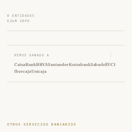
8 ENTIDADES
€36M IRPH
HEMOS GANADO A
CaixaBank
BBVA
Santander
Kutxabank
Sabadell
UCI
Ibercaja
Unicaja
OTROS SERVICIOS BANCARIOS