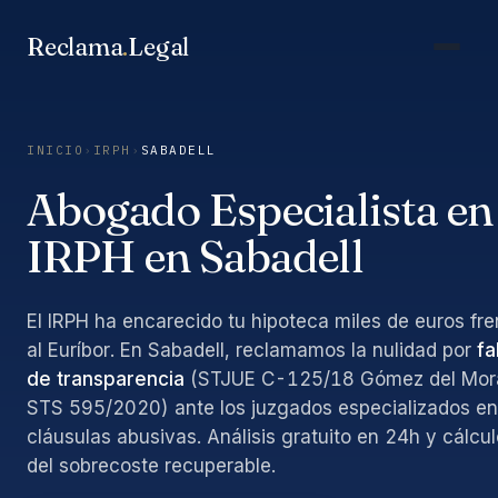
Saltar
al
Reclama
.
Legal
contenido
INICIO
›
IRPH
›
SABADELL
Abogado Especialista en
IRPH en Sabadell
El IRPH ha encarecido tu hipoteca miles de euros fre
al Euríbor. En Sabadell, reclamamos la nulidad por
fa
de transparencia
(STJUE C-125/18 Gómez del Mora
STS 595/2020) ante los juzgados especializados en
cláusulas abusivas. Análisis gratuito en 24h y cálcul
del sobrecoste recuperable.