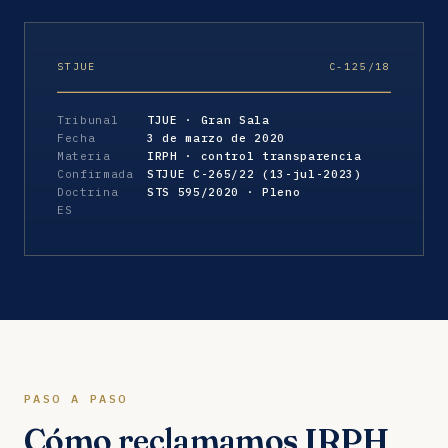
STJUE
C-125/18
Tribunal
TJUE · Gran Sala
Fecha
3 de marzo de 2020
Materia
IRPH · control transparencia
Confirmada
STJUE C-265/22 (13-jul-2023)
Doctrina
STS 595/2020 · Pleno
ES
PASO A PASO
Cómo reclamamos IRPH