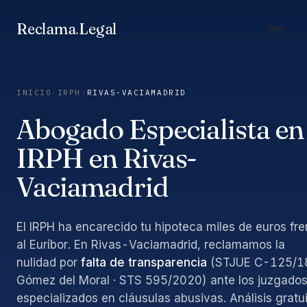
Saltar
al
Reclama
.
Legal
contenido
INICIO
›
IRPH
›
RIVAS-VACIAMADRID
Abogado Especialista en
IRPH en Rivas-
Vaciamadrid
El IRPH ha encarecido tu hipoteca miles de euros fre
al Euríbor. En Rivas-Vaciamadrid, reclamamos la
nulidad por
falta de transparencia
(STJUE C-125/1
Gómez del Moral · STS 595/2020) ante los juzgado
especializados en cláusulas abusivas. Análisis gratu