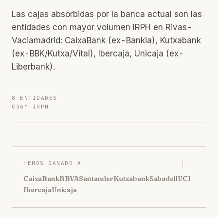
Las cajas absorbidas por la banca actual son las
entidades con mayor volumen IRPH en Rivas-
Vaciamadrid: CaixaBank (ex-Bankia), Kutxabank
(ex-BBK/Kutxa/Vital), Ibercaja, Unicaja (ex-
Liberbank).
8 ENTIDADES
€36M IRPH
HEMOS GANADO A
CaixaBank
BBVA
Santander
Kutxabank
Sabadell
UCI
Ibercaja
Unicaja