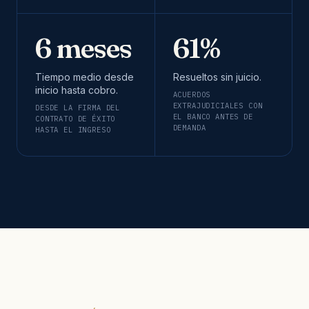
6 meses
61%
Tiempo medio desde
Resueltos sin juicio.
inicio hasta cobro.
ACUERDOS
EXTRAJUDICIALES CON
DESDE LA FIRMA DEL
EL BANCO ANTES DE
CONTRATO DE ÉXITO
DEMANDA
HASTA EL INGRESO