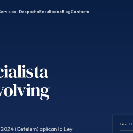
Servicios
Despacho
Resultados
Blog
Contacto
ialista
volving
TARJE
/2024 (Cetelem) aplican la Ley