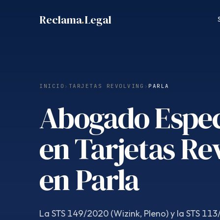
Saltar
Reclama
.
Legal
al
contenido
INICIO
›
TARJETAS REVOLVING
›
PARLA
Abogado Espec
en Tarjetas Re
en Parla
La STS 149/2020 (Wizink, Pleno) y la STS 113