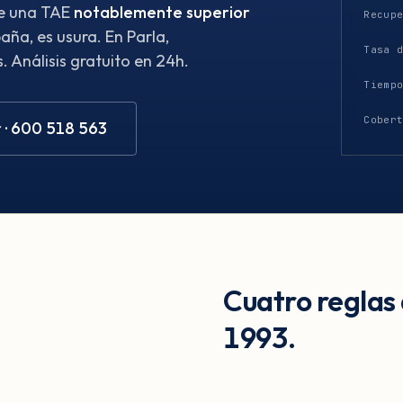
ene una TAE
notablemente superior
Recup
ña, es usura. En Parla,
Tasa 
 Análisis gratuito en 24h.
Tiemp
Cober
 · 600 518 563
Cuatro reglas
1993.