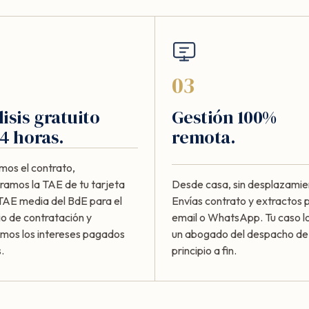
03
isis gratuito
Gestión 100%
4 horas.
remota.
mos el contrato,
amos la TAE de tu tarjeta
Desde casa, sin desplazamie
 TAE media del BdE para el
Envías contrato y extractos 
io de contratación y
email o WhatsApp. Tu caso lo
amos los intereses pagados
un abogado del despacho de
.
principio a fin.