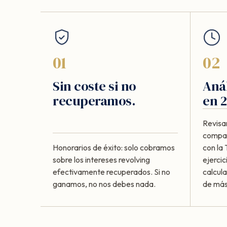
01
02
Sin coste si no
Anál
recuperamos.
en 2
Revisa
compar
Honorarios de éxito: solo cobramos
con la
sobre los intereses revolving
ejercic
efectivamente recuperados. Si no
calcul
ganamos, no nos debes nada.
de más