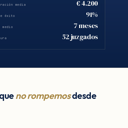
€ 4.200
eración media
91%
de éxito
7 meses
o medio
52 juzgados
tura
 que
no rompemos
desde