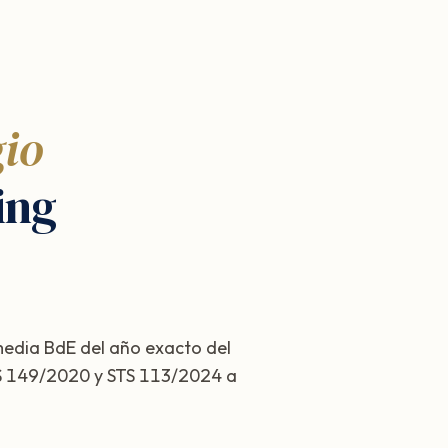
gio
ing
 media BdE del año exacto del
STS 149/2020 y STS 113/2024 a