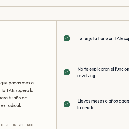
Tu tarjeta tiene un TAE su
No te explicaron el funci
revolving
a que pagas mes a
i tu TAE supera la
ara tu año de
Llevas meses o años pagan
 es radical.
la deuda
LO VE UN ABOGADO