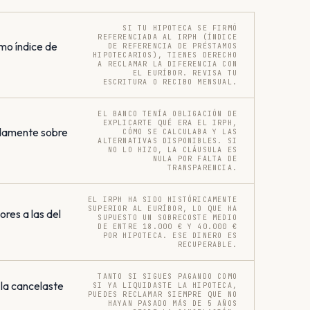
SI TU HIPOTECA SE FIRMÓ
REFERENCIADA AL IRPH (ÍNDICE
mo índice de
DE REFERENCIA DE PRÉSTAMOS
HIPOTECARIOS), TIENES DERECHO
A RECLAMAR LA DIFERENCIA CON
EL EURÍBOR. REVISA TU
ESCRITURA O RECIBO MENSUAL.
EL BANCO TENÍA OBLIGACIÓN DE
EXPLICARTE QUÉ ERA EL IRPH,
damente sobre
CÓMO SE CALCULABA Y LAS
ALTERNATIVAS DISPONIBLES. SI
NO LO HIZO, LA CLÁUSULA ES
NULA POR FALTA DE
TRANSPARENCIA.
EL IRPH HA SIDO HISTÓRICAMENTE
SUPERIOR AL EURÍBOR, LO QUE HA
res a las del
SUPUESTO UN SOBRECOSTE MEDIO
DE ENTRE 18.000 € Y 40.000 €
POR HIPOTECA. ESE DINERO ES
RECUPERABLE.
TANTO SI SIGUES PAGANDO COMO
 la cancelaste
SI YA LIQUIDASTE LA HIPOTECA,
PUEDES RECLAMAR SIEMPRE QUE NO
HAYAN PASADO MÁS DE 5 AÑOS