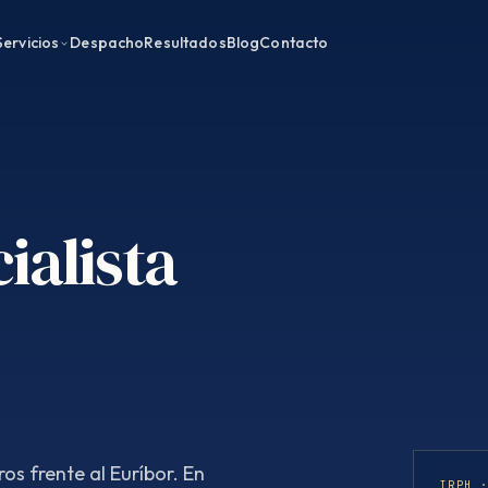
Servicios
Despacho
Resultados
Blog
Contacto
ialista
os frente al Euríbor. En
IRPH 