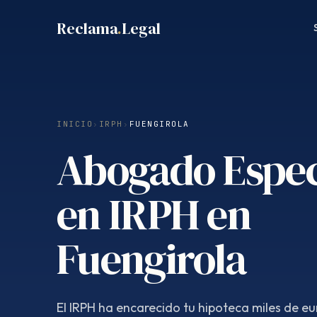
Saltar
Reclama
.
Legal
al
contenido
INICIO
›
IRPH
›
FUENGIROLA
Abogado Espec
en IRPH en
Fuengirola
El IRPH ha encarecido tu hipoteca miles de eur