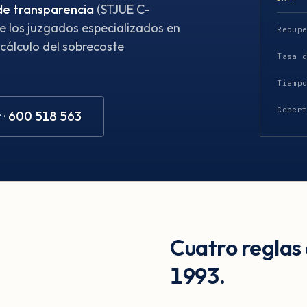
de transparencia
(STJUE C-
 los juzgados especializados en
Recup
 cálculo del sobrecoste
Tasa 
Tiemp
Cober
 · 600 518 563
Cuatro reglas
1993.