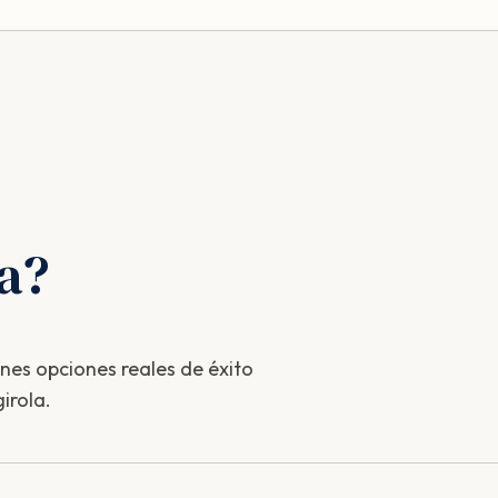
la?
enes opciones reales de éxito
irola.