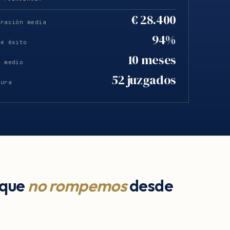
€ 28.400
eración media
94%
de éxito
10 meses
o medio
52 juzgados
tura
 que
no rompemos
desde