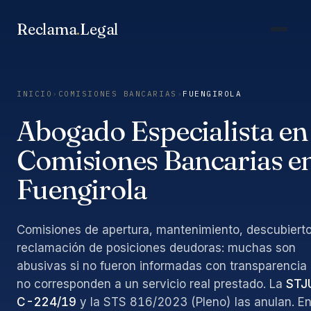
Saltar
al
Reclama
.
Legal
contenido
INICIO
›
COMISIONES BANCARIAS
›
FUENGIROLA
Abogado Especialista en
Comisiones Bancarias e
Fuengirola
Comisiones de apertura, mantenimiento, descubierto
reclamación de posiciones deudoras: muchas son
abusivas si no fueron informadas con transparencia
no corresponden a un servicio real prestado. La
STJ
C-224/19
y la STS 816/2023 (Pleno) las anulan. E