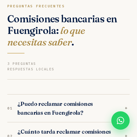
PREGUNTAS FRECUENTES
Comisiones bancarias en
Fuengirola:
lo que
necesitas saber
.
3 PREGUNTAS
RESPUESTAS LOCALES
¿Puedo reclamar comisiones
+
01
bancarias en Fuengirola?
Sí. Nuestros abogados en Fuengirola son
¿Cuánto tarda reclamar comisiones
especialistas en comisiones bancarias.
+
02