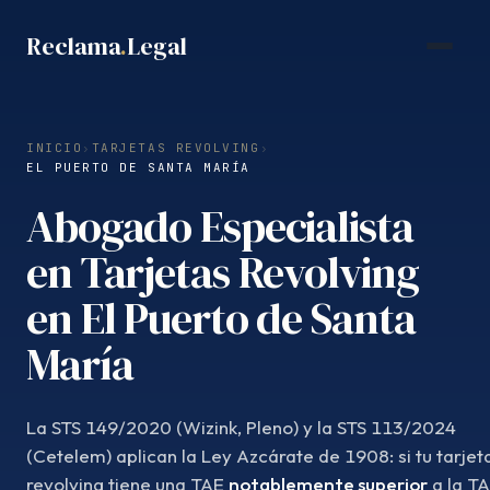
Saltar
Reclama
.
Legal
al
contenido
INICIO
›
TARJETAS REVOLVING
›
EL PUERTO DE SANTA MARÍA
Abogado Especialista
en Tarjetas Revolving
en El Puerto de Santa
María
La STS 149/2020 (Wizink, Pleno) y la STS 113/2024
(Cetelem) aplican la Ley Azcárate de 1908: si tu tarjet
revolving tiene una TAE
notablemente superior
a la T