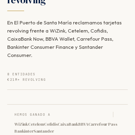
En El Puerto de Santa María reclamamos tarjetas
revolving frente a WiZink, Cetelem, Cofidis,
CaixaBank Now, BBVA Wallet, Carrefour Pass,
Bankinter Consumer Finance y Santander
Consumer.
8 ENTIDADES
€21M+ REVOLVING
HEMOS GANADO A
WiZink
Cetelem
Cofidis
CaixaBank
BBVA
Carrefour Pass
Bankinter
Santander