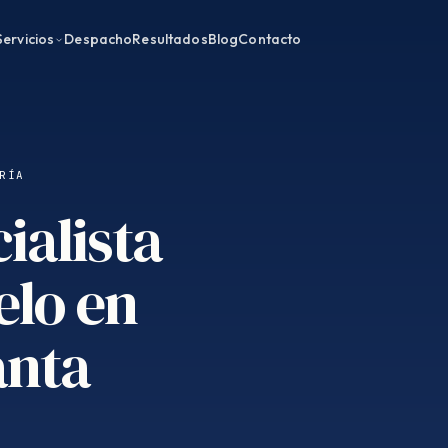
Servicios
Despacho
Resultados
Blog
Contacto
RÍA
ialista
elo en
anta