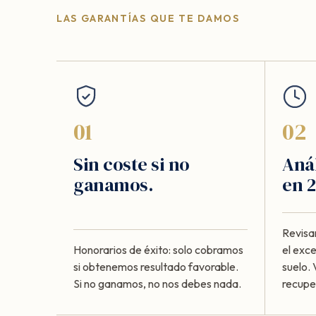
LAS GARANTÍAS QUE TE DAMOS
01
02
Sin coste si no
Anál
ganamos.
en 2
Revisa
Honorarios de éxito: solo cobramos
el exc
si obtenemos resultado favorable.
suelo. 
Si no ganamos, no nos debes nada.
recupe