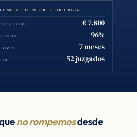
ULA SUELO · EL PUERTO DE SANTA MARÍA
€ 7.800
eración media
96%
de éxito
7 meses
o medio
52 juzgados
tura
 que
no rompemos
desde