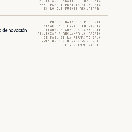
HAS ESTADO PAGANDO DE MÁS CADA
MES. ESA DIFERENCIA ACUMULADA
ES LO QUE PUEDES RECUPERAR.
MUCHOS BANCOS OFRECIERON
NOVACIONES PARA ELIMINAR LA
o de novación
CLÁUSULA SUELO A CAMBIO DE
RENUNCIAR A RECLAMAR LO PAGADO
DE MÁS. SI LA FIRMASTE BAJO
PRESIÓN O SIN ASESORAMIENTO,
PUEDE SER IMPUGNABLE.