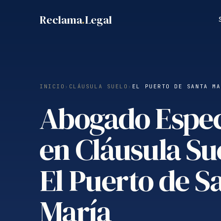
Saltar
Reclama
.
Legal
al
contenido
INICIO
›
CLÁUSULA SUELO
›
EL PUERTO DE SANTA MA
Abogado Espec
en Cláusula Su
El Puerto de S
María