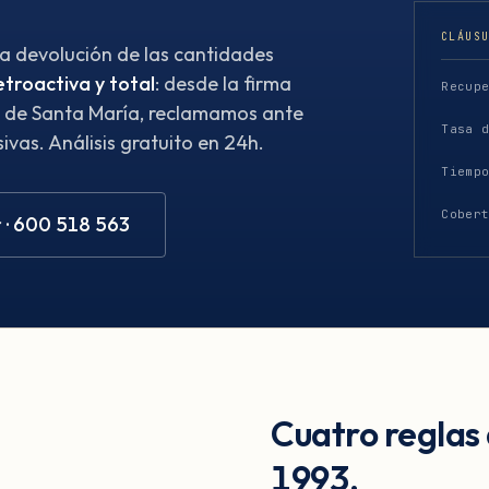
CLÁUS
la devolución de las cantidades
etroactiva y total
: desde la firma
Recup
to de Santa María, reclamamos ante
Tasa 
ivas. Análisis gratuito en 24h.
Tiemp
Cober
 · 600 518 563
Cuatro reglas
1993.