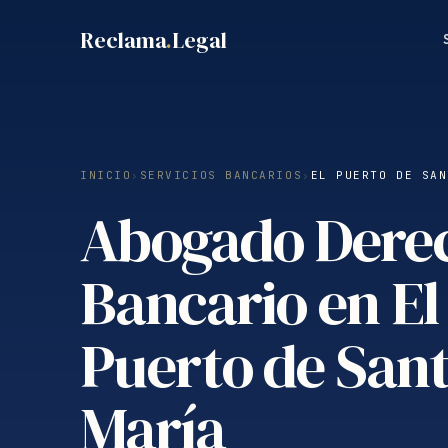
Saltar
Reclama
.
Legal
al
contenido
INICIO
›
SERVICIOS BANCARIOS
›
EL PUERTO DE SAN
Abogado Dere
Bancario en El
Puerto de San
María