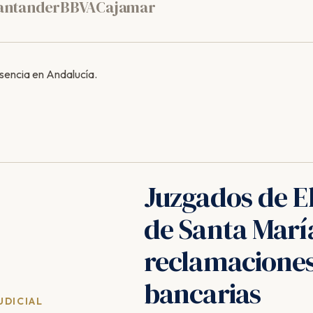
antander
BBVA
Cajamar
sencia en Andalucía.
Juzgados de E
de Santa Marí
reclamacione
bancarias
UDICIAL