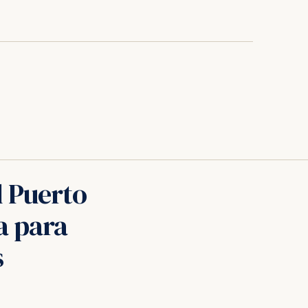
l Puerto
a para
s