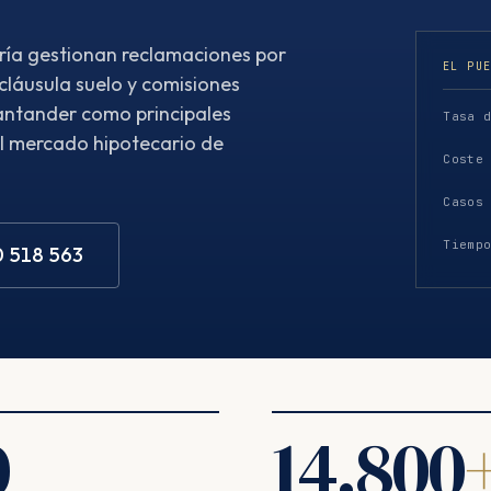
ría gestionan reclamaciones por
EL PU
 cláusula suelo y comisiones
antander como principales
Tasa 
l mercado hipotecario de
Coste
Casos
Tiemp
0 518 563
0
14.800