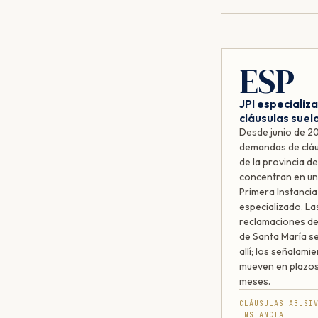
ESP
JPI especializ
cláusulas suel
Desde junio de 2
demandas de cláu
de la provincia d
concentran en un
Primera Instancia
especializado. La
reclamaciones de
de Santa María s
allí; los señalami
mueven en plazo
meses.
CLÁUSULAS ABUSI
INSTANCIA