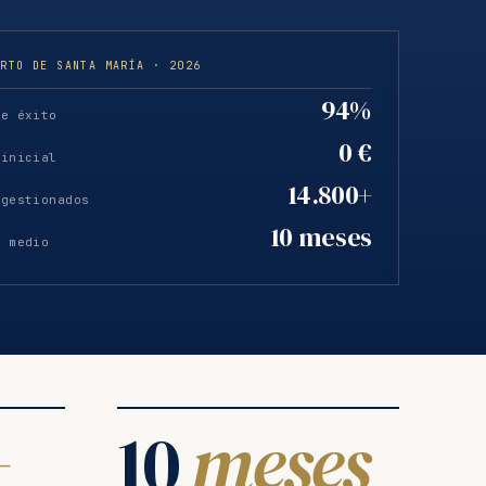
ERTO DE SANTA MARÍA · 2026
94%
de éxito
0 €
 inicial
14.800+
 gestionados
10 meses
o medio
+
10
meses