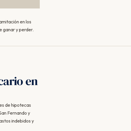
amitación en los
e ganar y perder.
cario en
les de hipotecas
 San Fernando y
astos indebidos y