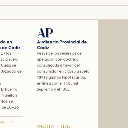
AP
ado en
Audiencia Provincial de
o de Cádiz
Cádiz
017 las
Resuelve los recursos de
sula suelo
apelación con doctrina
e Cádiz se
consolidada a favor del
 Juzgado de
consumidor en cláusula suelo,
IRPH y gastos hipotecarios,
s
en línea con el Tribunal
 El Puerto
Supremo y el TJUE.
e tramitan
entos se
s de 10–16
VAS · 1ª
APELACIÓN · CIVIL