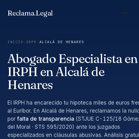
Saltar
al
Reclama
.
Legal
contenido
INICIO
›
IRPH
›
ALCALÁ DE HENARES
Abogado Especialista en
IRPH en Alcalá de
Henares
El IRPH ha encarecido tu hipoteca miles de euros fre
al Euríbor. En Alcalá de Henares, reclamamos la nuli
por
falta de transparencia
(STJUE C-125/18 Góme
del Moral · STS 595/2020) ante los juzgados
especializados en cláusulas abusivas. Análisis gratu