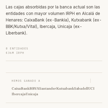
Las cajas absorbidas por la banca actual son las
entidades con mayor volumen IRPH en Alcalá de
Henares: CaixaBank (ex-Bankia), Kutxabank (ex-
BBK/Kutxa/Vital), Ibercaja, Unicaja (ex-
Liberbank).
8 ENTIDADES
€36M IRPH
HEMOS GANADO A
CaixaBank
BBVA
Santander
Kutxabank
Sabadell
UCI
Ibercaja
Unicaja