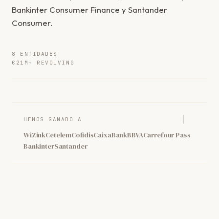
Bankinter Consumer Finance y Santander
Consumer.
8 ENTIDADES
€21M+ REVOLVING
HEMOS GANADO A
WiZink
Cetelem
Cofidis
CaixaBank
BBVA
Carrefour Pass
Bankinter
Santander