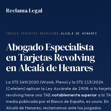
Saltar
Reclama
.
Legal
al
contenido
INICIO
›
TARJETAS REVOLVING
›
ALCALÁ DE HENARES
Abogado Especialista
en Tarjetas Revolving
en Alcalá de Henares
La STS 149/2020 (Wizink, Pleno) y la STS 113/2024
(Cetelem) aplican la Ley Azcárate de 1908: si tu tarjet
revolving tiene una TAE
notablemente superior
a la T
media publicada por el Banco de España, es usura. En
Alcalá de Henares, reclamamos ante los juzgados