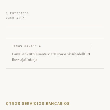
8 ENTIDADES
€36M IRPH
HEMOS GANADO A
CaixaBank
BBVA
Santander
Kutxabank
Sabadell
UCI
Ibercaja
Unicaja
OTROS SERVICIOS BANCARIOS