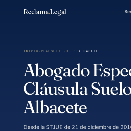
Saltar
Reclama
.
Legal
al
Ser
contenido
INICIO
›
CLÁUSULA SUELO
›
ALBACETE
Abogado Especi
Cláusula Suelo
Albacete
Desde la STJUE de 21 de diciembre de 2016,