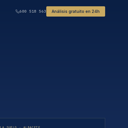
Análisis gratuito en 24h
600 518 563
ULA SUELO · ALBACETE