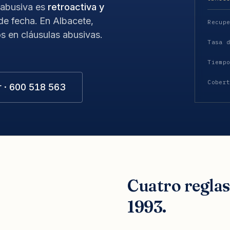
 abusiva es
retroactiva y
 de fecha. En Albacete,
Recup
s en cláusulas abusivas.
Tasa 
Tiemp
Cober
r · 600 518 563
Cuatro regla
1993.