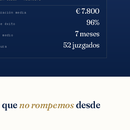
€ 7.800
eración media
96%
de éxito
7 meses
o medio
52 juzgados
tura
s que
no rompemos
desde