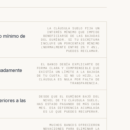
LA CLÁUSULA SUELO FIJA UN
INTERÉS MÍNIMO QUE IMPIDE
po mínimo de
BENEFICIARSE DE LAS BAJADAS
DEL EURÍBOR. SI TU ESCRITURA
INCLUYE UN PORCENTAJE MÍNIMO
(NORMALMENTE ENTRE 2% Y 4%),
PUEDES RECLAMAR.
EL BANCO DEBÍA EXPLICARTE DE
FORMA CLARA Y COMPRENSIBLE QUE
uadamente
EXISTÍA UN LÍMITE A LA BAJADA
DE TU CUOTA. SI NO LO HIZO, LA
CLÁUSULA ES NULA POR FALTA DE
TRANSPARENCIA.
DESDE QUE EL EURÍBOR BAJÓ DEL
riores a las
NIVEL DE TU CLÁUSULA SUELO,
HAS ESTADO PAGANDO DE MÁS CADA
MES. ESA DIFERENCIA ACUMULADA
ES LO QUE PUEDES RECUPERAR.
MUCHOS BANCOS OFRECIERON
NOVACIONES PARA ELIMINAR LA