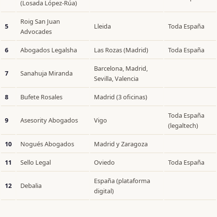
(Losada López-Rúa)
Roig San Juan
5
Lleida
Toda España
Advocades
6
Abogados Legalsha
Las Rozas (Madrid)
Toda España
Barcelona, Madrid,
7
Sanahuja Miranda
Sevilla, Valencia
8
Bufete Rosales
Madrid (3 oficinas)
Toda España
9
Asesority Abogados
Vigo
(legaltech)
10
Nogués Abogados
Madrid y Zaragoza
11
Sello Legal
Oviedo
Toda España
España (plataforma
12
Debalia
digital)