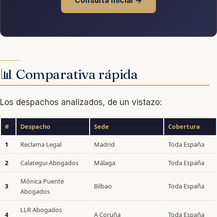
Consulta inicial →
📊 Comparativa rápida
Los despachos analizados, de un vistazo:
#
Despacho
Sede
Cobertura
1
Reclama Legal
Madrid
Toda España
2
Calategui Abogados
Málaga
Toda España
Mónica Puente
3
Bilbao
Toda España
Abogados
LLR Abogados
4
A Coruña
Toda España